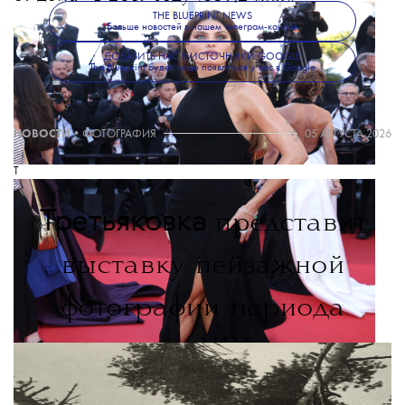
THE BLUEPRINT NEWS
Больше новостей в нашем телеграм-канале
ДОБАВИТЬ НАС В ИСТОЧНИКИ GOOGLE
The Blueprint будет чаще появляться у вас в Google
НОВОСТИ
•
ФОТОГРАФИЯ
05 АВГУСТА 2026
T
Третьяковка
представит
выставку пейзажной
фотографии периода
с конца XIX века
до наших дней