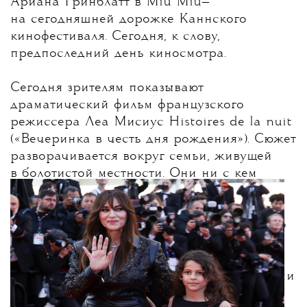
Ариана Гринблатт в Miu Miu—
на сегодняшней дорожке Каннского
кинофестиваля.
Сегодня, к слову,
предпоследний день киносмотра.
Сегодня зрителям показывают
драматический фильм французского
режиссера Леа Мисиус Histoires de la nuit
(«Вечеринка в честь дня рождения»). Сюжет
разворачивается вокруг семьи, живущей
в болотистой местности. Они ни с кем
не контактируют, кроме своего соседа.
В один момент они решают устроить
праздник по случаю дня рождения одного
из героев. В главных ролях — Моника
Беллуччи, Афсия Эрзи, Бенуа Мажимель,
Тауба Эль Гарчи, Бастьен Буйон, Поль Ами
и другие.