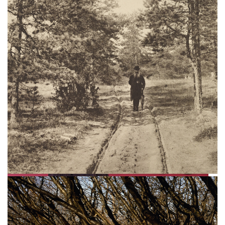
Мещерина, Игоря Грабаря, Александра
Родченко и других — на выставке
«Природа фотографии» в Третьяковской
галерее.
Проект создан при участии
победителей конкурса Huawei XMAGE.
В экспозицию вошли около 130 работ более
30 авторов — от конца XIX века до наших
дней. Выставка показывает, как фотография
прошла путь от изображения природы
в традициях живописи до самостоятельного
художественного языка. Среди
представленных работ — пикториализм
Николая Андреева, пейзажи Валаама
Анатолия Ерина, эксперименты
с композицией и ракурсом Александра
Родченко, панорамы Николая Кулебякина,
ТЕКСТ:
ДАША СОЛОМАТИНА
а также фотографии перформансов группы