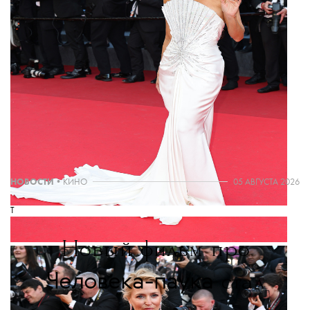
ТЕКСТ:
КАТЕРИНА КУКУШКИНА
THE BLUEPRINT NEWS
Больше новостей в нашем телеграм-канале
ДОБАВИТЬ НАС В ИСТОЧНИКИ GOOGLE
The Blueprint будет чаще появляться у вас в Google
НОВОСТИ
•
КИНО
05 АВГУСТА 2026
T
Новый фильм про
Человека-паука
стал