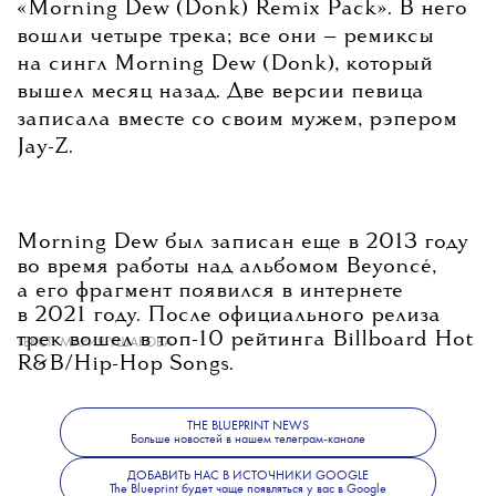
«Morning Dew (Donk) Remix Pack». В него
вошли четыре трека; все они — ремиксы
на сингл Morning Dew (Donk), который
вышел месяц назад. Две версии певица
записала вместе со своим мужем, рэпером
Jay-Z.
Morning Dew был записан еще в 2013 году
во время работы над альбомом Beyoncé,
а его фрагмент появился в интернете
в 2021 году. После официального релиза
трек вошел в топ-10 рейтинга Billboard Hot
ТЕКСТ:
МАРИЯ УШАКОВА
R&B/Hip-Hop Songs.
THE BLUEPRINT NEWS
Больше новостей в нашем телеграм-канале
ДОБАВИТЬ НАС В ИСТОЧНИКИ GOOGLE
The Blueprint будет чаще появляться у вас в Google