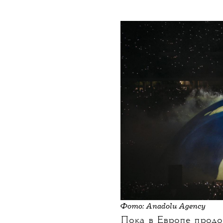
НОВОСТИ
•
СОБЫТИЯ
T
На концер
пришло р