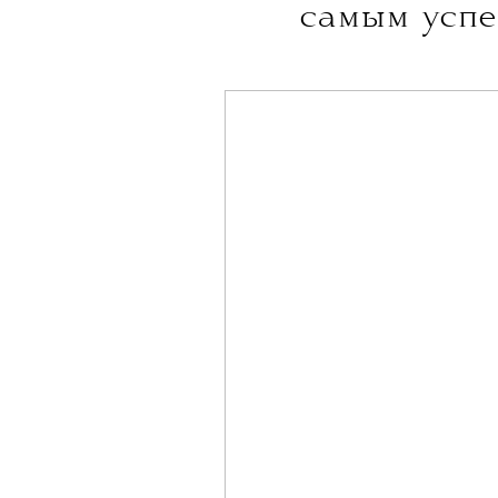
THE BLUEPRINT 
Больше новостей в нашем те
НОВОСТИ
•
КИНО
T
Новый филь
самым успе