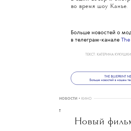
с посадочными места
К слову, концерт про
итальянского тенора
Romanza (на которое
«Бешикташ») и фина
(французский ПСЖ пр
некоторым зрителям 
в один вечер и смот
во время шоу Канье.
Больше новостей о мод
в телеграм-канале
The
ТЕКСТ:
КАТЕРИНА КУКУШК