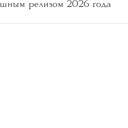
NEWS
ДОБАВИТЬ НАС В ИСТОЧНИКИ GOOGLE
леграм-канале
The Blueprint будет чаще появляться у вас в Google
05 АВГУСТА 2026
Человека-паука
м про
стал
шным релизом 2026 года