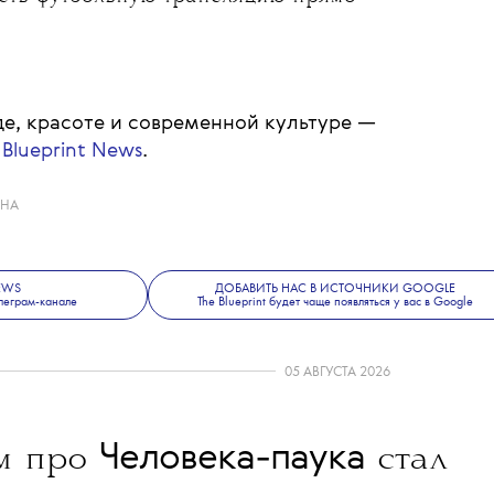
ми.
ходил параллельно с выступлением
 Андреа Бочелли к 30-летию альбома
 также пришел полный стадион
льным матчем Лиги чемпионов
отив британского «Арсенала»). Однако
не мешало объединить два события
реть футбольную трансляцию прямо
е, красоте и современной культуре —
 Blueprint News
.
ИНА