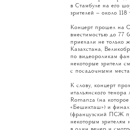
Фото: Anadolu Agency
Пока в Европе прод
в Стамбуле на его ш
зрителей — около 118
Концерт прошел на 
вместимостью до 77 
приехали не только ж
Казахстана, Великоб
по видеороликам фана
некоторые зрители см