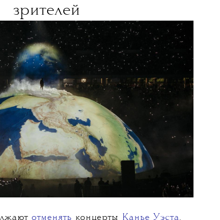
31 МАЯ 2026
Канье Уэста
Стамбуле
т
в
екордное количество
зрителей