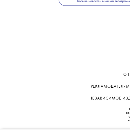
прокате ($42 млн). Это л
внутреннего проката и б
«Человек-паук: Вдали от д
ТЕКСТ:
ДАША СОЛОМАТИНА
THE BLUEPRINT NEWS
Больше новостей в нашем телеграм-