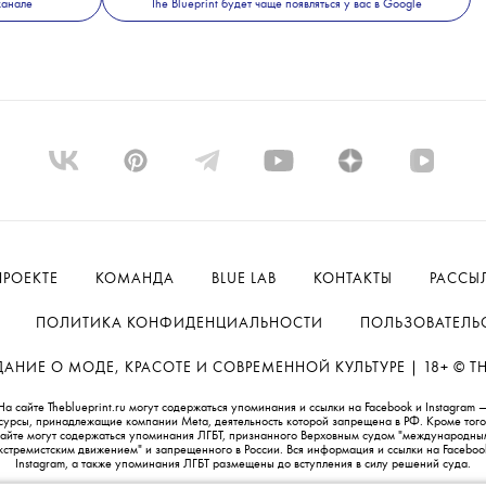
учший результат для вторника в истории
ольше предыдущего рекорда, который установи
ома» в 2019 году ($39,2 млн).
ДОБАВИТЬ НАС В ИСТОЧНИКИ GOOGLE
канале
The Blueprint будет чаще появляться у вас в Google