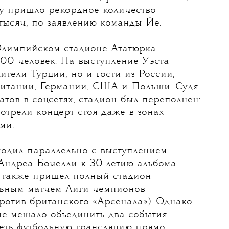
олжают
отменять
концерты
Канье Уэста
,
оу пришло рекордное количество
 тысяч, по заявлению команды Йе.
Олимпийском стадионе Ататюрка
600 человек. На выступление Уэста
ители Турции, но и гости из России,
ритании, Германии, США и Польши. Судя
тов в соцсетях, стадион был переполнен:
отрели концерт стоя даже в зонах