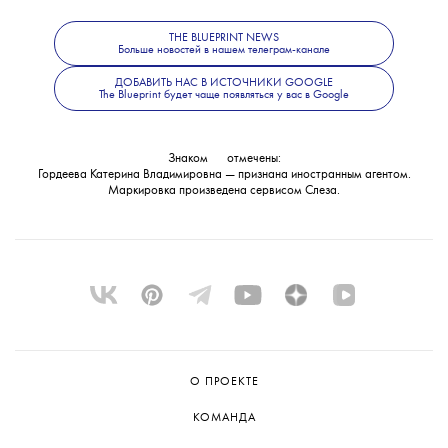
основанием для уголовного дела, ведомство
не уточнило. В Следственном комитете
THE BLUEPRINT NEWS
также сообщили, что решается вопрос
Больше новостей в нашем телеграм-канале
об объявлении журналистки
ДОБАВИТЬ НАС В ИСТОЧНИКИ GOOGLE
The Blueprint будет чаще появляться у вас в Google
в международный розыск.
Знаком
💧
отмечены:
Гордеева Катерина Владимировна — признана иностранным агентом.
Маркировка произведена сервисом
Слеза
.
О ПРОЕКТЕ
КОМАНДА