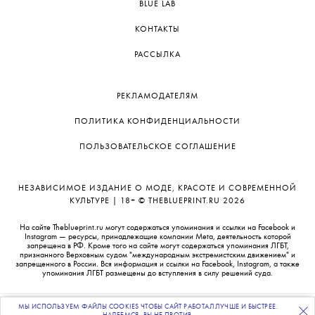
BLUE LAB
КОНТАКТЫ
РАССЫЛКА
РЕКЛАМОДАТЕЛЯМ
ПОЛИТИКА КОНФИДЕНЦИАЛЬНОСТИ
ПОЛЬЗОВАТЕЛЬСКОЕ СОГЛАШЕНИЕ
НЕЗАВИСИМОЕ ИЗДАНИЕ О МОДЕ, КРАСОТЕ И СОВРЕМЕННОЙ
КУЛЬТУРЕ | 18+ © THEBLUEPRINT.RU 2026
На сайте Theblueprint.ru могут содержаться упоминания и ссылки на Facebook и
Instagram — ресурсы, принадлежащие компании Meta, деятельность которой
запрещена в РФ. Кроме того на сайте могут содержаться упоминания ЛГБТ,
признанного Верховным судом "международным экстремистским движением" и
запрещенного в России. Вся информация и ссылки на Facebook, Instagram, а также
упоминания ЛГБТ размещены до вступления в силу решений суда.
МЫ ИСПОЛЬЗУЕМ ФАЙЛЫ COOKIES ЧТОБЫ САЙТ РАБОТАЛ ЛУЧШЕ И БЫСТРЕЕ.
ПОДПИСЫВАЙТЕСЬ
НА НАШУ
ВЕЧЕРНЮЮ РАССЫЛКУ