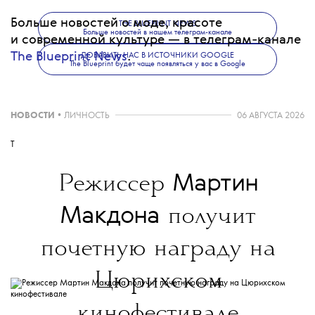
Больше новостей о моде, красоте
THE BLUEPRINT NEWS
Больше новостей в нашем телеграм-канале
и современной культуре — в телеграм-канале
The Blueprint News
.
ДОБАВИТЬ НАС В ИСТОЧНИКИ GOOGLE
The Blueprint будет чаще появляться у вас в Google
НОВОСТИ
•
ЛИЧНОСТЬ
06 АВГУСТА 2026
T
Мартин
Режиссер
Макдона
получит
почетную награду на
Цюрихском
кинофестивале