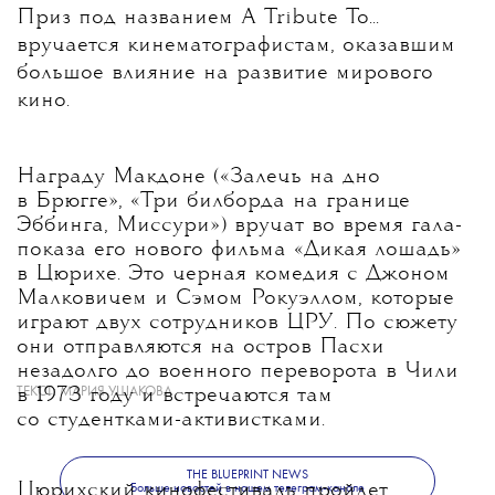
Приз под названием A Tribute To...
вручается кинематографистам, оказавшим
большое влияние на развитие мирового
кино.
Награду Макдоне («Залечь на дно
в Брюгге», «Три билборда на границе
Эббинга, Миссури») вручат во время гала-
показа его нового фильма «Дикая лошадь»
в Цюрихе. Это черная комедия с Джоном
Малковичем и Сэмом Рокуэллом, которые
играют двух сотрудников ЦРУ. По сюжету
они отправляются на остров Пасхи
незадолго до военного переворота в Чили
ТЕКСТ:
МАРИЯ УШАКОВА
в 1973 году и встречаются там
со студентками-активистками.
THE BLUEPRINT NEWS
Цюрихский кинофестиваль пройдет
Больше новостей в нашем телеграм-канале