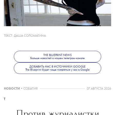
Больше новостей о моде, красоте
и современной культуре — в телеграм-канале
The Blueprint News
.
ТЕКСТ:
ДАША СОЛОМАТИНА
THE BLUEPRINT NEWS
Больше новостей в нашем телеграм-канале
ДОБАВИТЬ НАС В ИСТОЧНИКИ GOOGLE
The Blueprint будет чаще появляться у вас в Google
НОВОСТИ
•
СОБЫТИЯ
07 АВГУСТА 2026
T
Против журналистки