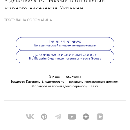
о действиях ВС России в отношении
мирного населения Украины.
ТЕКСТ:
ДАША СОЛОМАТИНА
Какие именно материалы стали
основанием для уголовного дела, ведомство
не уточнило. В Следственном комитете
THE BLUEPRINT NEWS
также сообщили, что решается вопрос
Больше новостей в нашем телеграм-канале
об объявлении журналистки
ДОБАВИТЬ НАС В ИСТОЧНИКИ GOOGLE
The Blueprint будет чаще появляться у вас в Google
в международный розыск.
1/0
Знаком
💧
отмечены:
Гордеева Катерина Владимировна — признана иностранным агентом.
Маркировка произведена сервисом
Слеза
.