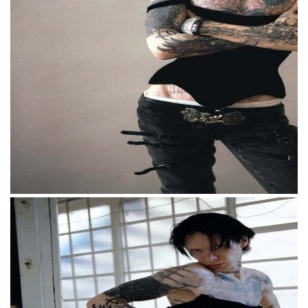
Российский рэпер 9mice стал лицом Dilara
Findikoglu. Кампанию под названием Dilara
Dream Boy сняла фотограф Бегюм Етиш.