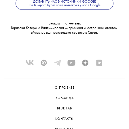
об объявлении журналистки
ДОБАВИТЬ НАС В ИСТОЧНИКИ GOOGLE
The Blueprint будет чаще появляться у вас в Google
в международный розыск.
Знаком
💧
отмечены:
Гордеева Катерина Владимировна — признана иностранным агентом.
Маркировка произведена сервисом
Слеза
.
О ПРОЕКТЕ
КОМАНДА
BLUE LAB
КОНТАКТЫ