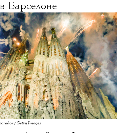
11 ИЮНЯ 2026
Саграда
ю башню храма
торжественно открыли
в Барселоне