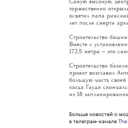
Фото:
Europa Press News
/ Cola
Самую высокую, цен
торжественно открыл
освятил папа римски
лет после смерти арх
Строительство башни 
Вместе с установленн
172,5 метра — это са
Строительство базили