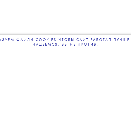
новили раздел «Российские
 добавили критерии отбора
ЗУЕМ ФАЙЛЫ COOKIES ЧТОБЫ САЙТ РАБОТАЛ ЛУЧШЕ 
НАДЕЕМСЯ, ВЫ НЕ ПРОТИВ.
ПОДПИСЫВАЙТЕСЬ
НА НАШУ
ВЕЧЕРНЮЮ РАССЫЛКУ