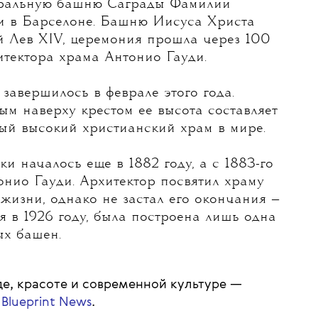
borador / Getty Images
тральную башню Саграды Фамилии
и в Барселоне.
Башню Иисуса Христа
й Лев XIV, церемония прошла через 100
итектора храма Антонио Гауди.
завершилось в феврале этого года.
ым наверху крестом ее высота составляет
мый высокий христианский храм в мире.
ки началось еще в 1882 году, а с 1883-го