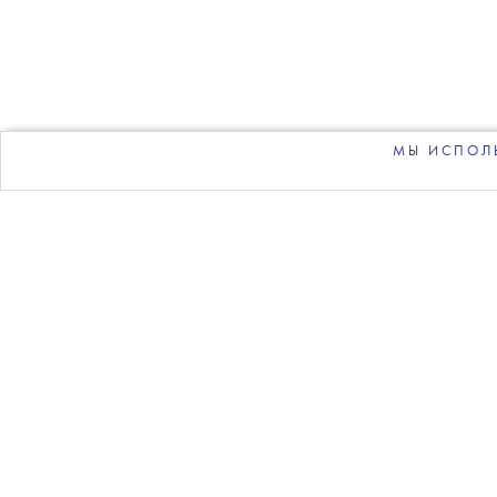
На Lamoda об
дизайнеры» и
МЫ ИСПОЛЬ