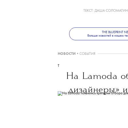
проект возглавил Ант
большую часть своей 
когда Гауди скончалс
из 18 запланированн
Больше новостей о мод
в телеграм-канале
The
ТЕКСТ:
ДАША СОЛОМАТИН
THE BLUEPRINT 
Больше новостей в нашем те
НОВОСТИ
•
СОБЫТИЯ
T