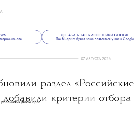
онио Гауди. Архитектор посвятил храму
жизни, однако не застал его окончания —
я в 1926 году, была построена лишь одна
ых башен.
е, красоте и современной культуре —
 Blueprint News
.
А
NEWS
ДОБАВИТЬ НАС В ИСТОЧНИКИ GOOGLE
леграм-канале
The Blueprint будет чаще появляться у вас в Google
07 АВГУСТА 2026