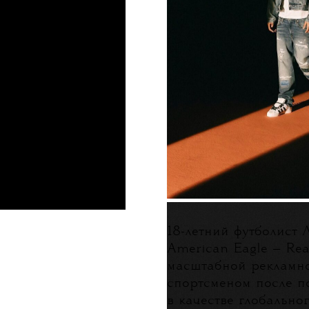
18-летний футболист
American Eagle — Rea
масштабной рекламн
спортсменом после п
в качестве глобально