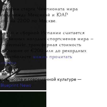
еддверии старта Чемпионата мира
й матч между Мексикой и ЮАР
дня на 22:00 по Москве.
елоны» и сборной Испании считается
ребованных молодых спортсменов мира —
ansfermarkt, трансферная стоимость
 диапазоне от €200 млн до рекордных
 о футболисте
можно прочитать
нозина.
е, красоте и современной культуре —
 Blueprint News
.
А