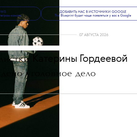
NEWS
ДОБАВИТЬ НАС В ИСТОЧНИКИ GOOGLE
леграм-канале
The Blueprint будет чаще появляться у вас в Google
07 АВГУСТА 2026
💧
Катерины Гордеевой
листки
дено уголовное дело