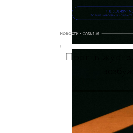
THE BLUEPRINT 
Больше новостей в нашем те
НОВОСТИ
•
СОБЫТИЯ
T
Против журна
возбуж