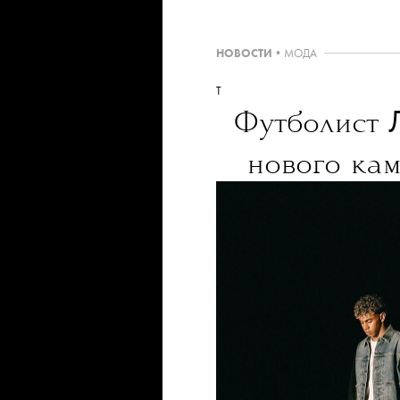
НОВОСТИ
•
МОДА
T
Футболист
нового ка