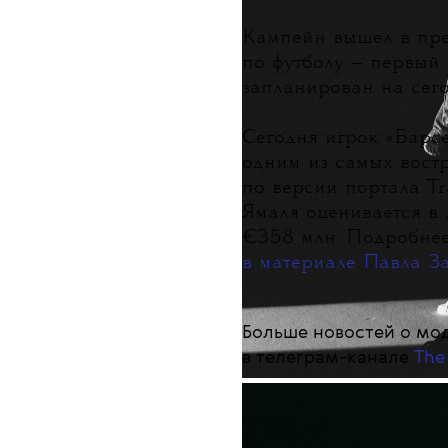
Кампейн вышел в пр
по футболу — первы
запланирован на сего
Сегодня игрок «Барс
одним из самых вост
по версии портала Tr
Ямаля оценивается в
€358 млн. Подробнее
в материале Павла За
Больше новостей о мод
в телеграм-канале
The
ТЕКСТ:
ДАША СОЛОМАТИН