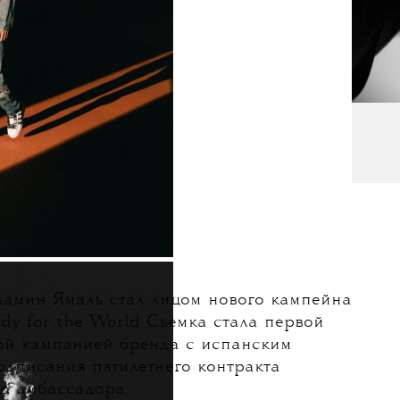
 Ламин Ямаль стал лицом нового кампейна
dy for the World
Съемка стала первой
ой кампанией бренда с испанским
одписания пятилетнего контракта
го амбассадора.