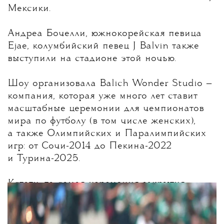
Мексики.
Андреа Бочелли, южнокорейская певица
Ejae, колумбийский певец J Balvin также
выступили на стадионе этой ночью.
Шоу организовала Balich Wonder Studio —
компания, которая уже много лет ставит
масштабные церемонии для чемпионатов
мира по футболу (в том числе женских),
а также Олимпийских и Паралимпийских
игр: от Сочи-2014 до Пекина-2022
и Турина-2025.
Кстати, та самая церемония закрытия
Олимпиады-2014 с белым восьмиметровым
медведем, пустившим слезу под песню
«До свидания, наш ласковый мишка...» —