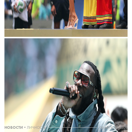
ТЕКСТ:
КАТЕРИНА КУКУШКИНА
THE BLUEPRINT NEWS
Больше новостей в нашем телеграм-канале
ДОБАВИТЬ НАС В ИСТОЧНИКИ GOOGLE
The Blueprint будет чаще появляться у вас в Google
НОВОСТИ
•
ЛИЧНОСТЬ
06 АВГУСТА 2026