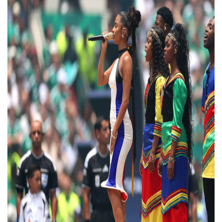
тоже их рук дело.
В этом году FIFA проведет три церемонии
открытия в странах-хозяйках — Мексике,
Канаде и США. Сегодня ожидаем шоу
в Торонто с участием певицы Аланис
Мориссетт. А затем — в Лос-Анджелесе
с хедлайнерами Кэти Перри, Лисой, Тайлой
и другими артистами.
Больше новостей о моде, красоте
и современной культуре — в телеграм-канале
The Blueprint News
.