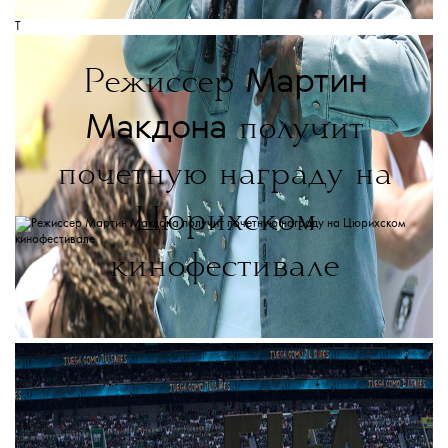
T
Мартин
Режиссер
Макдона
получит
почетную награду на
Цюрихском
кинофестивале