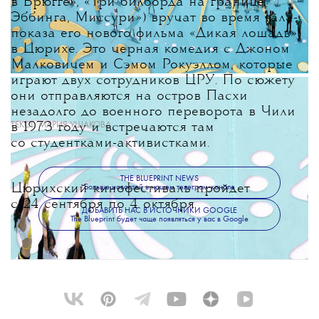
в Брюгге», «Три билборда на границе
Эббинга, Миссури») вручат во время гала-
показа его нового фильма «Дикая лошадь»
в Цюрихе. Это черная комедия с Джоном
Малковичем и Сэмом Рокуэллом, которые
играют двух сотрудников ЦРУ. По сюжету
они отправляются на остров Пасхи
незадолго до военного переворота в Чили
ТЕКСТ:
МАРИЯ УШАКОВА
в 1973 году и встречаются там
со студентками-активистками.
THE BLUEPRINT NEWS
Цюрихский кинофестиваль пройдет
Больше новостей в нашем телеграм-канале
с 24 сентября по 4 октября.
ДОБАВИТЬ НАС В ИСТОЧНИКИ GOOGLE
The Blueprint будет чаще появляться у вас в Google