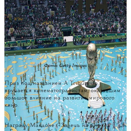
Фото: Getty Images
Приз под названием A Tribute To...
вручается кинематографистам, оказавшим
большое влияние на развитие мирового
кино.
Награду Макдоне («Залечь на дно