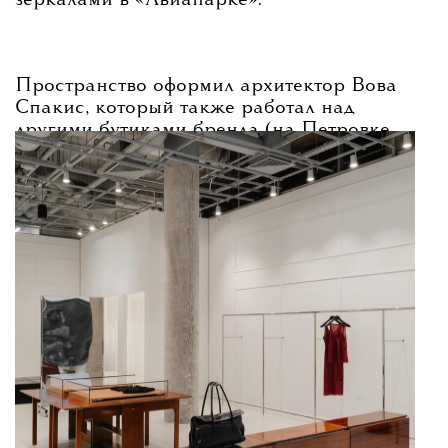
зеркалами в «Авиапарке».
Пространство оформил архитектор Вова
Спакис, который также работал над
другими бутиками бренда (на Петровке,
в «Афимолле» и петербургской «Галерее»).
В новом пространстве представят линейку
одежды-конструктора Garderobe.