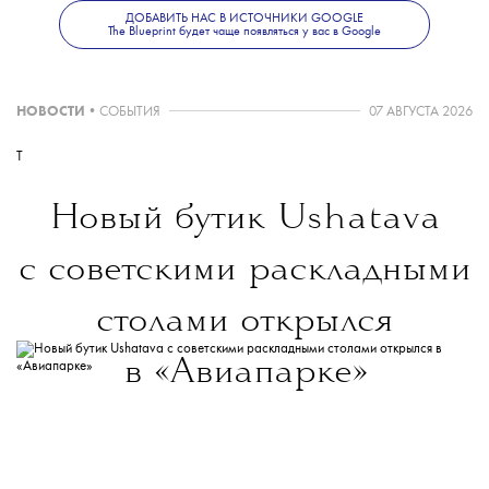
Больше новостей о моде, красоте
ДОБАВИТЬ НАС В ИСТОЧНИКИ GOOGLE
и современной культуре — в телеграм-канале
The Blueprint будет чаще появляться у вас в Google
The Blueprint News
.
НОВОСТИ
•
СОБЫТИЯ
07 АВГУСТА 2026
T
Новый бутик
Ushatava
с советскими раскладными
столами открылся
в «Авиапарке»