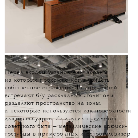
Перед входом установлены экраны,
на которых прохожие могут увидеть
собственное отражение. Внутри гостей
встречают б/у раскладные столы: они
разделяют пространство на зоны,
а некоторые используются как поверхности
для аксессуаров. Из других предметов
советского быта — металлические крючки-
трезубцы в примерочных и ретротелевизор