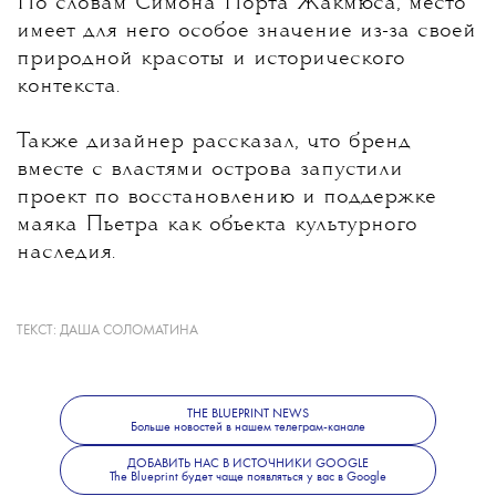
По словам Симона Порта Жакмюса, место
имеет для него особое значение из-за своей
природной красоты и исторического
контекста.
Также дизайнер рассказал, что бренд
вместе с властями острова запустили
проект по восстановлению и поддержке
маяка Пьетра как объекта культурного
наследия.
Показ мужской и женской коллекции
ТЕКСТ:
ДАША СОЛОМАТИНА
весна-лето 2027 под названием Le Bonheur
запланирован на 29 июня.
Больше новостей о моде, красоте
THE BLUEPRINT NEWS
Больше новостей в нашем телеграм-канале
и современной культуре — в телеграм-канале
ДОБАВИТЬ НАС В ИСТОЧНИКИ GOOGLE
The Blueprint News
.
The Blueprint будет чаще появляться у вас в Google