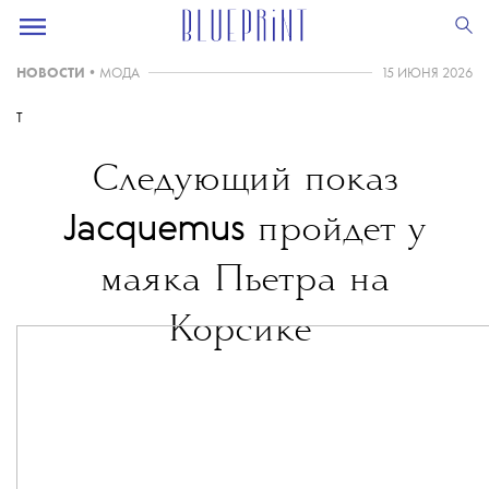
НОВОСТИ
•
МОДА
15 ИЮНЯ 2026
T
Следующий показ
Jacquemus
пройдет у
маяка Пьетра на
Корсике