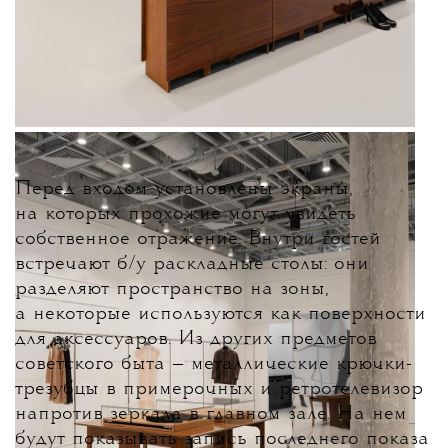
Перед входом установлены экраны,
на которых прохожие могут увидеть
собственное отражение. Внутри гостей
встречают б/у раскладные столы: они
разделяют пространство на зоны,
а некоторые используются как поверхности
для аксессуаров. Из других предметов
советского быта — металлические крючки-
трезубцы в примерочных и ретротелевизор
напротив зеркала в главном зале. На нем
будут показывать запись последнего показа