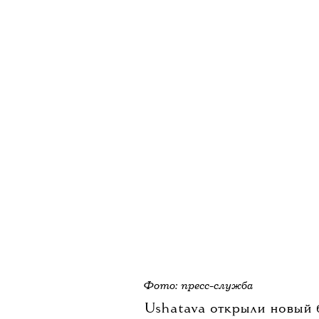
НОВОСТИ
•
СОБЫТИЯ
T
Новый бут
расклад