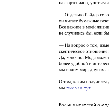
Общественный транспорт 
вокруг, особенно на люде
— Его брат Джордан вспо
наблюдательным:
Любопытство всегда поо
интересов. После ухода и
он даже хотел начать де
на фортепиано, учиться л
— Отдельно Райдер гово
он читает бумажные газе
Все важное в моей жизни
не случились бы, если бы
— На вопрос о том, изме
скептическое отношение 
Да, конечно. Мода может