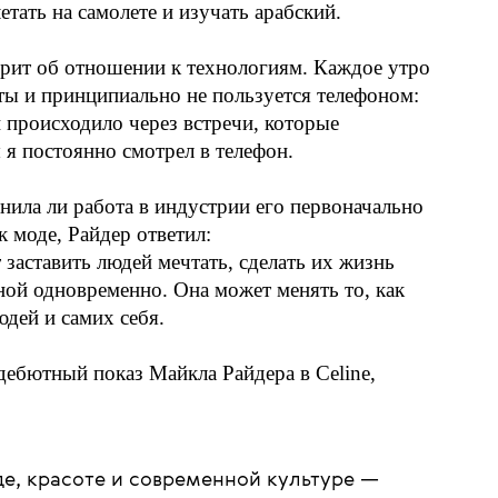
полон идей [...] Я постоянно смотрю на все
й.
минает, что Майкл с детства был очень
щрялось. У него очень широкий круг
з Celine (речь про 2017 год — прим. ред.)
лать сидр в Нормандии, брать уроки игры
етать на самолете и изучать арабский.
рит об отношении к технологиям. Каждое утро
ты и принципиально не пользуется телефоном:
 происходило через встречи, которые
 я постоянно смотрел в телефон.
нила ли работа в индустрии его первоначально
к моде, Райдер ответил:
 заставить людей мечтать, сделать их жизнь