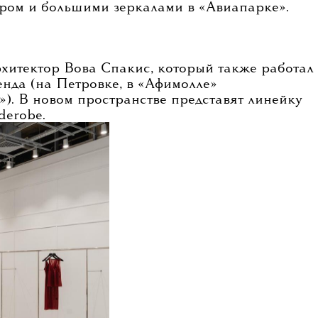
бутик с советскими раскладными столами,
ором и большими зеркалами в «Авиапарке».
хитектор Вова Спакис, который также работал
нда (на Петровке, в «Афимолле»
»). В новом пространстве представят линейку
derobe.