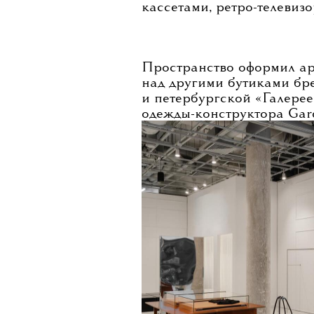
Фото: пресс-служба
Ushatava открыли новый 
кассетами, ретро-телевиз
Пространство оформил ар
над другими бутиками бре
и петербургской «Галерее
одежды-конструктора Gar