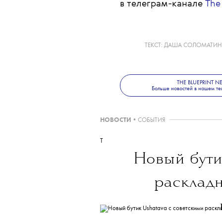
более удобной и интерес
мы видим мир, других лю
О том, каким получился 
мы
.
писали тут
Больше новостей о мод
в телеграм-канале
The
ТЕКСТ:
ДАША СОЛОМАТИН
THE BLUEPRINT 
Больше новостей в нашем те