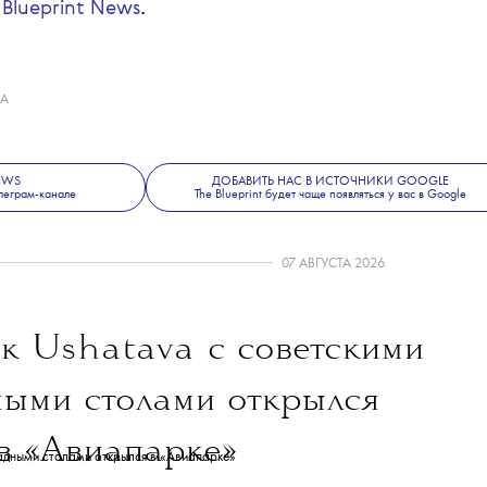
ной одновременно. Она может менять то, как
дей и самих себя.
дебютный показ Майкла Райдера в Celine,
е, красоте и современной культуре —
 Blueprint News
.
А
NEWS
ДОБАВИТЬ НАС В ИСТОЧНИКИ GOOGLE
леграм-канале
The Blueprint будет чаще появляться у вас в Google