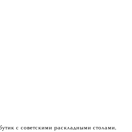
07 АВГУСТА 2026
ик
Ushatava
с советскими
ными столами открылся
в «Авиапарке»