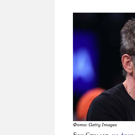
НОВОСТИ
T
Бен 
документаль