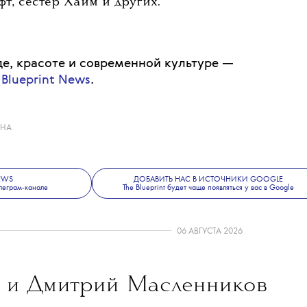
 работа над проектом началась
 плей-оффа», а съемки пройдут в течение
й матч «Нью-Йорк Никс» и «Сан-
ел 11 июня и привлек внимание
стей, включая Тимоти Шаламе, Кайли
т, сестер Хайм и других.
е, красоте и современной культуре —
 Blueprint News
.
ИНА