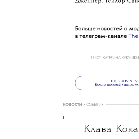
Стиллер добавил, что
«незадолго до начала
следующего года.
Напомним, финальны
Антонио Сперс» прош
множества знаменито
Дженнер, Тейлор Свиф
Больше новостей о мод
в телеграм-канале
The
ТЕКСТ:
КАТЕРИНА КУКУШК