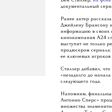
Фото: Getty Images
Бен Стиллер,
на фоне
документальный сериа
Ранее актер рассказа
Джейлену Брансону и
информацию в своих с
кинокомпания A24 сп
выступит не только р
продюсером сериала:
ее ключевых игроков 