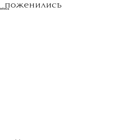
NEWS
ДОБАВИТЬ НАС В ИСТОЧНИКИ GOOGLE
леграм-канале
The Blueprint будет чаще появляться у вас в Google
06 АВГУСТА 2026
 и Дмитрий Масленников
поженились