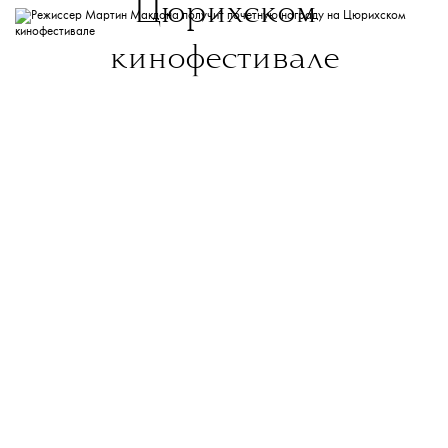
Цюрихском
кинофестивале