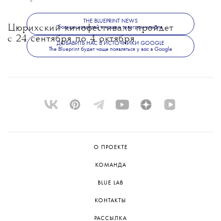
THE BLUEPRINT NEWS
Цюрихский кинофестиваль пройдет
Больше новостей в нашем телеграм-канале
с 24 сентября по 4 октября.
ДОБАВИТЬ НАС В ИСТОЧНИКИ GOOGLE
The Blueprint будет чаще появляться у вас в Google
О ПРОЕКТЕ
КОМАНДА
BLUE LAB
КОНТАКТЫ
РАССЫЛКА