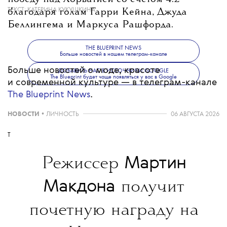
ТЕКСТ:
КАТЕРИНА КУКУШКИНА
благодаря голам Гарри Кейна, Джуда
Беллингема и Маркуса Рашфорда.
THE BLUEPRINT NEWS
Больше новостей в нашем телеграм-канале
Больше новостей о моде, красоте
ДОБАВИТЬ НАС В ИСТОЧНИКИ GOOGLE
The Blueprint будет чаще появляться у вас в Google
и современной культуре — в телеграм-канале
The Blueprint News
.
НОВОСТИ
•
ЛИЧНОСТЬ
06 АВГУСТА 2026
T
Мартин
Режиссер
Макдона
получит
почетную награду на