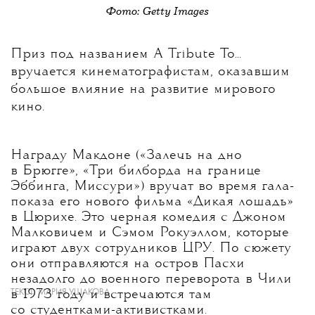
Фото: Getty Images
Приз под названием A Tribute To...
вручается кинематографистам, оказавшим
большое влияние на развитие мирового
кино.
Награду Макдоне («Залечь на дно
в Брюгге», «Три билборда на границе
Эббинга, Миссури») вручат во время гала-
показа его нового фильма «Дикая лошадь»
в Цюрихе. Это черная комедия с Джоном
Малковичем и Сэмом Рокуэллом, которые
играют двух сотрудников ЦРУ. По сюжету
они отправляются на остров Пасхи
незадолго до военного переворота в Чили
ТЕКСТ:
МАРИЯ УШАКОВА
в 1973 году и встречаются там
со студентками-активистками.