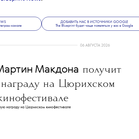
 разряде Винус участия не примет.
грывала Уимблдон в одиночном разряде
самых титулованных теннисисток
ету 23 титула турниров Большого шлема.
е, красоте и современной культуре —
 Blueprint News
.
А
NEWS
ДОБАВИТЬ НАС В ИСТОЧНИКИ GOOGLE
леграм-канале
The Blueprint будет чаще появляться у вас в Google
06 АВГУСТА 2026
Мартин Макдона
получит