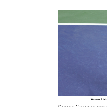
НОВОСТИ
•
СПОРТ
T
Серен
в одиноч