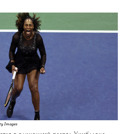
22 ИЮНЯ 2026
а Уильямс
вернется
ный разряд Уимблдона