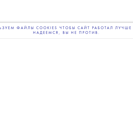
 награду на Цюрихском
кинофестивале
ЗУЕМ ФАЙЛЫ COOKIES ЧТОБЫ САЙТ РАБОТАЛ ЛУЧШЕ 
НАДЕЕМСЯ, ВЫ НЕ ПРОТИВ.
ПОДПИСЫВАЙТЕСЬ
НА НАШУ
ВЕЧЕРНЮЮ РАССЫЛКУ