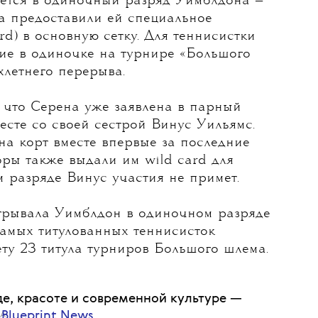
ty Images
ется в одиночный разряд Уимблдона
—
а предоставили ей специальное
rd) в основную сетку. Для теннисистки
ние в одиночке на турнире «Большого
хлетнего перерыва.
, что Серена уже заявлена в парный
сте со своей сестрой Винус Уильямс.
на корт вместе впервые за последние
торы также выдали им wild card для