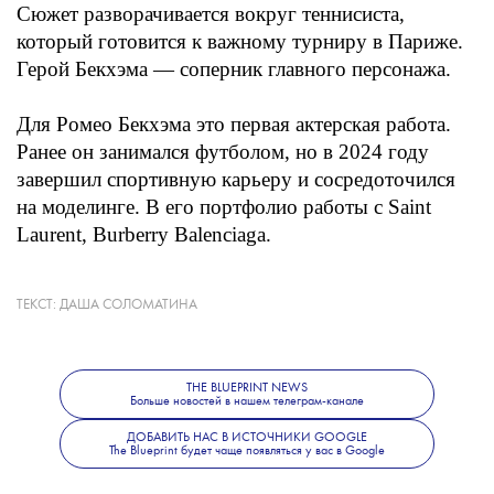
Сюжет разворачивается вокруг теннисиста,
который готовится к важному турниру в Париже.
Герой Бекхэма — соперник главного персонажа.
Для Ромео Бекхэма это первая актерская работа.
Ранее он занимался футболом, но в 2024 году
завершил спортивную карьеру и сосредоточился
на моделинге. В его портфолио работы с Saint
Laurent, Burberry Balenciaga.
ТЕКСТ:
ДАША СОЛОМАТИНА
Больше новостей о моде, красоте
и современной культуре — в телеграм-канале
The Blueprint News
.
THE BLUEPRINT NEWS
Больше новостей в нашем телеграм-канале
ДОБАВИТЬ НАС В ИСТОЧНИКИ GOOGLE
The Blueprint будет чаще появляться у вас в Google