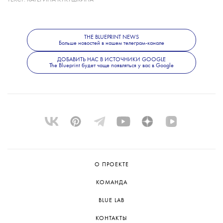
Помимо продюсерской работы, Орбит
выпускал собственную музыку. Его
последним альбомом стал The Painter,
THE BLUEPRINT NEWS
вышедший в 2022 году.
Больше новостей в нашем телеграм-канале
ДОБАВИТЬ НАС В ИСТОЧНИКИ GOOGLE
The Blueprint будет чаще появляться у вас в Google
О ПРОЕКТЕ
КОМАНДА
BLUE LAB
КОНТАКТЫ