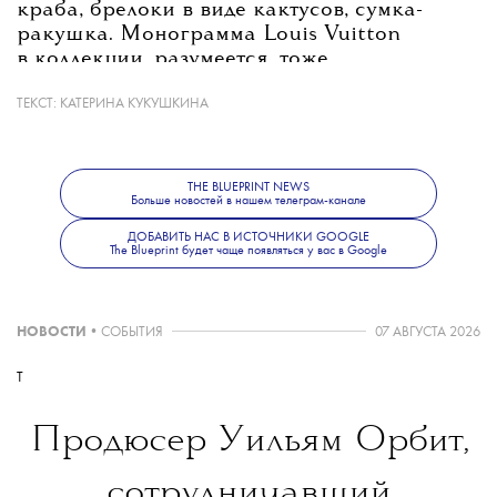
краба, брелоки в виде кактусов, сумка-
ракушка. Монограмма Louis Vuitton
в коллекции, разумеется, тоже
присутствует — даже на досках для
ТЕКСТ:
КАТЕРИНА КУКУШКИНА
серфинга.
THE BLUEPRINT NEWS
Больше коллекций Louis Vuitton — в нашем
Больше новостей в нашем телеграм-канале
разделе «Показы».
ДОБАВИТЬ НАС В ИСТОЧНИКИ GOOGLE
The Blueprint будет чаще появляться у вас в Google
Больше новостей о моде, красоте
НОВОСТИ
•
СОБЫТИЯ
07 АВГУСТА 2026
и современной культуре — в телеграм-канале
The Blueprint News
.
T
Продюсер Уильям Орбит,
сотрудничавший