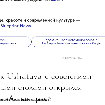
е, красоте и современной культуре —
 Blueprint News
.
NEWS
ДОБАВИТЬ НАС В ИСТОЧНИКИ GOOGLE
леграм-канале
The Blueprint будет чаще появляться у вас в Google
07 АВГУСТА 2026
ик
Ushatava
с советскими
ными столами открылся
в «Авиапарке»