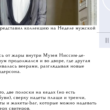
представил коллекцию на Неделе мужской
сь от жары внутри Музея Ниссим-де-
ум продолжался и во дворе, где другая
ивалась веерами, разглядывая новые
дерсона.
о, две полоски на кедах (но есть
уви), сверху надеты плащи и тренчи,
ты и жакеты-bar, которые можно надевать
верх свитеров.