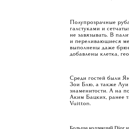
Полупрозрачные руб
галстуками и сетчаты
не завязывать. В пал
и переливающиеся мет
выполнены даже брюк
добавлены клетка, ге
Среди гостей были Ян
Зои Блю, а также Луи
знаменитости. А на п
Аким Бацких, ранее 
Vuitton.
Больше коллекций Dior и