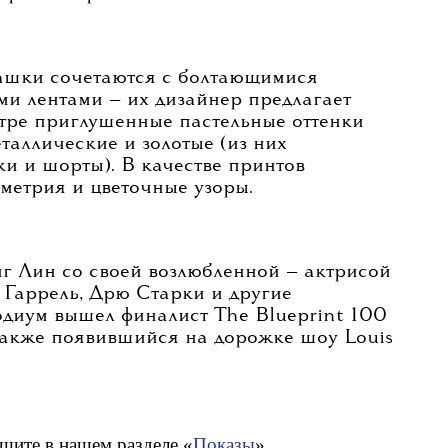
ашки сочетаются с болтающимися
ми лентами — их дизайнер предлагает
итре приглушенные пастельные оттенки
аллические и золотые (из них
и и шорты). В качестве принтов
ометрия и цветочные узоры.
г Лин со своей возлюбленной — актрисой
 Гаррель, Дрю Старки и другие
одиум вышел финалист The Blueprint 100
также появившийся на дорожке шоу Louis
щите в нашем разделе «
Показы
».