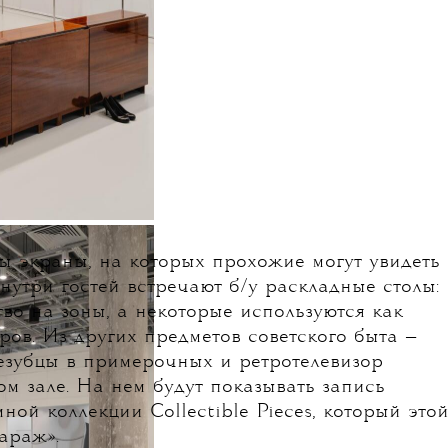
ы экраны, на которых прохожие могут увидеть
нутри гостей встречают б/у раскладные столы:
во на зоны, а некоторые используются как
ров. Из других предметов советского быта —
езубцы в примерочных и ретротелевизор
ом зале. На нем будут показывать запись
ной коллекции Collectible Pieces, который это
араж».