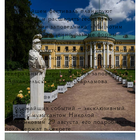
В дальнейшем фестиваль планируют
продолжить и расширять географию
на территории заповедника: «Мы хотим
соединять совершенно разные формы
музыкального искусства и смотреть, что
из этого получится. Либо это будет полный
успех, либо полный провал. Пока
не попробуешь, не поймешь», — говорит
генеральный директор музея-заповедника
«Архангельское» Елена Харламова.
Из ближайших событий — эксклюзивный
проект с музыкантом Николой
Мельниковым 29 августа, его подробности
пока держат в секрете.
ТЕКСТ:
КАТЕРИНА КУКУШКИНА