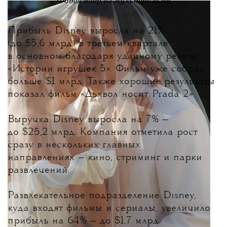
Фото: кадр из мультфильма
Прибыль Disney выросла на 21%
(до $5,6 млрд) в третьем квартале
в основном благодаря удачному релизу
«Истории игрушек 5».
Фильм уже собрал
больше $1 млрд. Также хорошие результаты
показал фильм «Дьявол носит Prada 2».
Выручка Disney выросла на 7% —
до $25,2 млрд. Компания отметила рост
сразу в нескольких главных
направлениях — кино, стриминг и парки
развлечений.
Развлекательное подразделение Disney,
куда входят фильмы и сериалы, увеличило
прибыль на 64% — до $1,7 млрд.