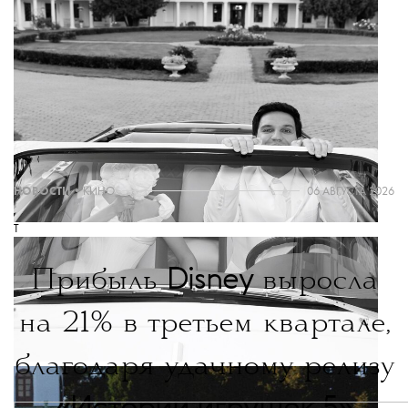
ТЕКСТ:
КАТЕРИНА КУКУШКИНА
THE BLUEPRINT NEWS
Больше новостей в нашем телеграм-канале
ДОБАВИТЬ НАС В ИСТОЧНИКИ GOOGLE
The Blueprint будет чаще появляться у вас в Google
НОВОСТИ
•
КИНО
06 АВГУСТА 2026
T
Disney
Прибыль
выросла
на 21% в третьем квартале,
благодаря удачному релизу