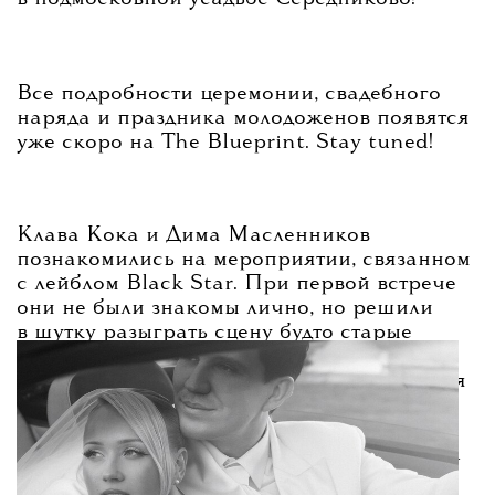
Все подробности церемонии, свадебного
наряда и праздника молодоженов появятся
уже скоро на The Blueprint. Stay tuned!
Клава Кока и Дима Масленников
познакомились на мероприятии, связанном
с лейблом Black Star. При первой встрече
они не были знакомы лично, но решили
в шутку разыграть сцену будто старые
друзья, после чего сразу начали тесно
общаться. Официально начали встречаться
в 2025 году, однако долго держали
отношения в тайне от публики.
3 апреля
пара объявила о свадьбе в своих соцсетях.