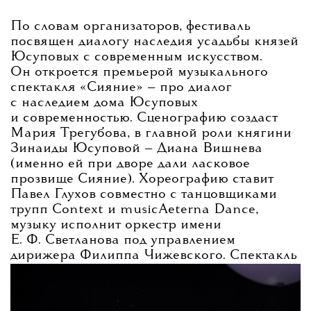
По словам организаторов, фестиваль
посвящен диалогу наследия усадьбы князей
Юсуповых с современным искусством.
Он откроется премьерой музыкального
спектакля «Сияние» — про диалог
с наследием дома Юсуповых
и современностью. Сценографию создаст
Мария Трегубова, в главной роли княгини
Зинаиды Юсуповой — Диана Вишнева
(именно ей при дворе дали ласковое
прозвище Сияние). Хореографию ставит
Павел Глухов совместно с танцовщиками
трупп Context и musicAeterna Dance,
музыку исполнит оркестр имени
Е. Ф. Светланова под управлением
дирижера Филиппа Чижевского. Спектакль
пройдет под открытым небом в Большом
партере парка на закате.