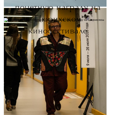
почетную награду на
Цюрихском
кинофестивале