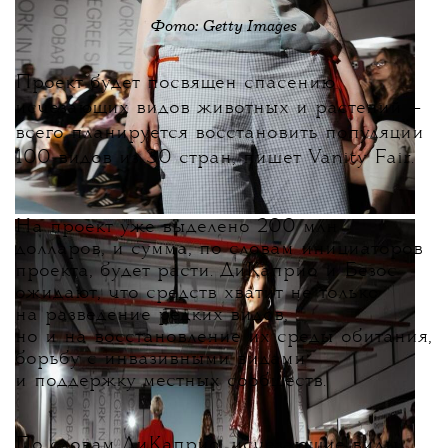
Фото: Getty Images
Проект будет посвящен спасению
исчезающих видов животных и растений —
всего планируется восстановить популяции
100 видов из 30 стран, пишет Vanity Fair.
На проект уже выделено 200 млн
долларов, и сумма, по словам инициаторов
проекта, будет расти. ДиКаприо и Безос
ожидают, что средств хватит не только
на разведение редких видов,
но и на восстановление их среды обитания,
борьбу с инвазивными видами
и поддержку местных сообществ.
По словам ДиКаприо, исчезающие виды