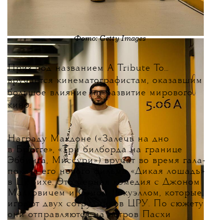
Фото: Getty Images
Приз под названием A Tribute To...
вручается кинематографистам, оказавшим
большое влияние на развитие мирового
кино.
Награду Макдоне («Залечь на дно
в Брюгге», «Три билборда на границе
Эббинга, Миссури») вручат во время гала-
показа его нового фильма «Дикая лошадь»
в Цюрихе. Это черная комедия с Джоном
Малковичем и Сэмом Рокуэллом, которые
играют двух сотрудников ЦРУ. По сюжету
они отправляются на остров Пасхи