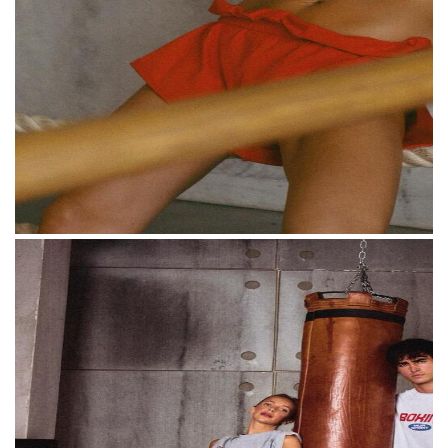
телекоммуникации, производство
видеоконтента, услуги дизайна и онлайн-
соцсети. Одежда в этот перечень не входит.
Второй документ — заявка на классы,
связанные с одеждой, обувью и
аксессуарами. Она была подана 9 декабря
2025 года и на момент публикации
находится на рассмотрении.
Карина Мурашкина тоже подала заявку на
регистрацию товарного знака по классу
одежды, но спустя несколько месяцев — 2
августа 2026 года.
«
Если ведомство посчитает, что есть
ТЕКСТ:
КАТЕРИНА КУКУШКИНА
,
ДАША СОЛОМАТИНА
конфликт товарных знаков, то стороны
должны доказать, у кого приоритет