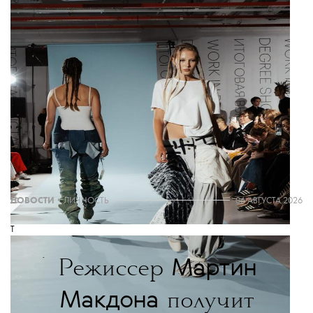
ТЕКСТ:
КАТЕРИНА КУКУШКИНА
THE BLUEPRINT NEWS
Больше новостей в нашем телеграм-канале
ДОБАВИТЬ НАС В ИСТОЧНИКИ GOOGLE
The Blueprint будет чаще появляться у вас в Google
НОВОСТИ
•
ЛИЧНОСТЬ
06 АВГУСТА 2026
T
Мартин
Режиссер
Макдона
получит