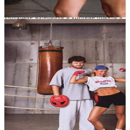
словам Карины, главные отличия новой
линейки от других похожих брендов —
хлопковые материалы и крупные принты в
эстетике 90-х вместо привычного
минимализма:
«
Мы не заморачиваемся над тем, чтобы это
было очень необычно или чтобы это были
очень сложные изделия. Нам важно, чтобы
вещи были простыми, носибельными и
доступными. И отличие в том, что это не
просто бренд, а это именно "бренд-
подружка", это "бренд-соседка", это "бренд
твой близкий друг", в котором максимально
комфортно
»,
— рассказала Мурашкина.
Запуск омрачил конфликт с журналисткой
Мадонной Мур. 1 августа она обвинила