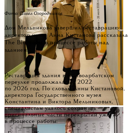
Фото: Павел Огородников
Дом Мельникова завершил реставрацию:
директор музея Анна Кистанова рассказала
The Blueprint о процессе работы над
зданием.
Реставрация здания в Кривоарбатском
переулке продолжалась с 2022
по 2026 год. По словам Анны Кистановой,
директора Государственного музея
Константина и Виктора Мельниковых,
специалистам удалось сохранить
оригинальные части перекрытий уже
в процессе работы: