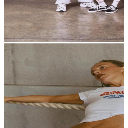
Карину Мурашкину в плагиате, заявив
о том, что название и логотип бренда
очень похожи на ее собственные.
В разговоре с The Blueprint Мурашкина
отметила, что о запуске ее бренда Мадонне
было известно еще в прошлом году,
а в декабре они детально обсудили этот
вопрос. Тогда Мур попросила Карину
изменить шрифт логотипа — та выполнила
Слева — логотип бренда Карины
это условие, и сейчас считает обвинения
Мурашкиной;
справа — логотип бренда Мадонны Мур
в плагиате необоснованными.
Мадонна Мур предоставила The Blueprint
документы, касательно регистрации
товарного знака Mur.
Первый документ —
свидетельство № 1237063 от 1 июля 2026
года на знак «mur». Регистрация охватывает
ювелирные изделия и часы,