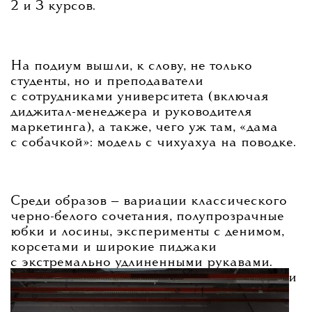
2 и 3 курсов.
На подиум вышли, к слову, не только
студенты, но и преподаватели
с сотрудниками университета (включая
диджитал-менеджера и руководителя
маркетинга), а также, чего уж там, «дама
с собачкой»: модель с чихуахуа на поводке.
Среди образов — вариации классического
черно-белого сочетания, полупрозрачные
юбки и лосины, эксперименты с денимом,
корсетами и широкие пиджаки
с экстремально удлиненными рукавами.
Отдельно показали результат коллаборации
с Gate31 —
бренд предоставил студентам
вещи для стилизации образов для