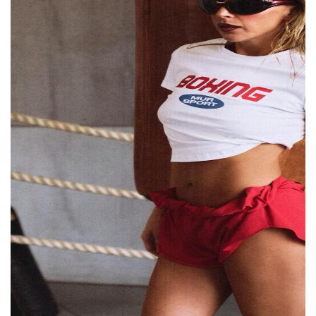
Блогер Карина Мурашкина представила
свою первую спортивную линейку Mur
Sport — в нее вошли хлопковые майки,
шорты и другие базовые вещи.
По словам
Мурашкиной, идея появилась после того,
как полтора года назад она сама начала
заниматься спортом, похудела и привела
свое тело в хорошую форму. Позже она
увлеклась боксом, и вокруг этой темы
сформировалось сообщество, что
подтолкнуло команду к запуску новой
категории одежды.
За дизайн отвечала сама Мурашкина
вместе с арт-директором бренда Юлией
Боровик и дизайнером Аленой Кунц. По