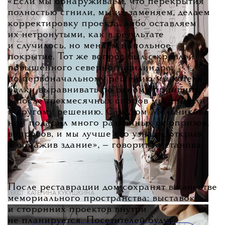
«Если мы обнаруживаем, что перекрытия
полностью сгнили, мы их заменяем, делаем
корректировку проекта, либо оставляем
их нетронутыми, как в результате
и случилось, но меняем напольное
покрытие. Тот же вопрос был с кровлей
повышенного северного цилиндра:
по первоначальному решению мы хотели
балки выравнивать по одному принципу,
а после трехмесячных споров мы пришли
к другому решению. Сам Дом Мельникова
нам подарил много различных сюрпризов,
вопросов, и мы лучше его узнали, открыв
и обнажив здание»
, — говорит Кистанова.
После реставрации дом сохранят в качестве
ТЕКСТ:
КАТЕРИНА КУКУШКИНА
мемориального пространства: выставок
и сторонних проектов внутри
не планируется. Посетителей будут