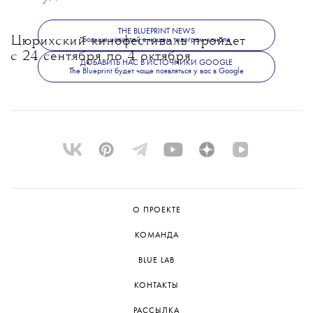
THE BLUEPRINT NEWS
Цюрихский кинофестиваль пройдет
Больше новостей в нашем телеграм-канале
с 24 сентября по 4 октября.
ДОБАВИТЬ НАС В ИСТОЧНИКИ GOOGLE
The Blueprint будет чаще появляться у вас в Google
О ПРОЕКТЕ
КОМАНДА
BLUE LAB
КОНТАКТЫ
РАССЫЛКА