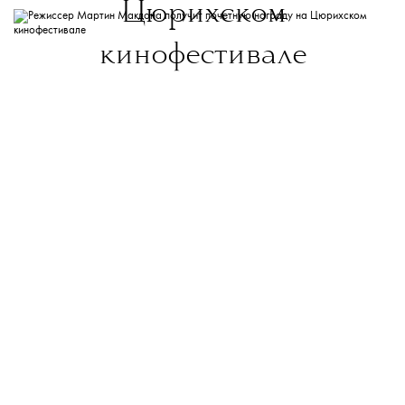
Цюрихском
кинофестивале