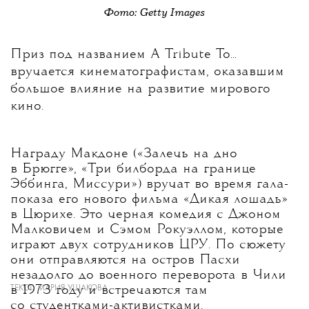
Фото: Getty Images
Приз под названием A Tribute To...
вручается кинематографистам, оказавшим
большое влияние на развитие мирового
кино.
Награду Макдоне («Залечь на дно
в Брюгге», «Три билборда на границе
Эббинга, Миссури») вручат во время гала-
показа его нового фильма «Дикая лошадь»
в Цюрихе. Это черная комедия с Джоном
Малковичем и Сэмом Рокуэллом, которые
играют двух сотрудников ЦРУ. По сюжету
они отправляются на остров Пасхи
незадолго до военного переворота в Чили
ТЕКСТ:
МАРИЯ УШАКОВА
в 1973 году и встречаются там
со студентками-активистками.