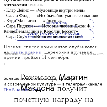
антологии
ТЕКСТ:
ДАША СОЛОМАТИНА
- Клэр Дейнс — «Чудовище внутри меня»
- Салли Филд — «Необычайно умные создания»
- Кэри Маллиган — «Грызня»
THE BLUEPRINT NEWS
- Сара Пиджон — «История любви: Джон Ф.
Больше новостей в нашем телеграм-канале
Кеннеди-младший и Кэролин Бессетт»
ДОБАВИТЬ НАС В ИСТОЧНИКИ GOOGLE
- Сара Снук — «Во всем виновата она»
The Blueprint будет чаще появляться у вас в Google
Полный список номинантов опубликован
на
сайте премии
. Церемония вручения
НОВОСТИ
•
ЛИЧНОСТЬ
06 АВГУСТА 2026
премии пройдет 14 сентября.
T
Мартин
Режиссер
Больше новостей о моде, красоте
и современной культуре — в телеграм-канале
Макдона
получит
The Blueprint News
.
почетную награду на