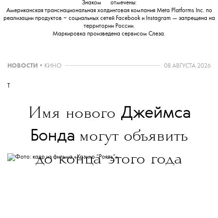
Знаком
💧
отмечены:
Американская транснациональная холдинговая компания Meta Platforms Inc. по
реализации продуктов ‒ социальных сетей Facebook и Instagram — запрещена на
территории России.
Маркировка произведена сервисом
Слеза
.
НОВОСТИ
•
КИНО
08 АВГУСТА 2026
T
Джеймса
Имя нового
Бонда
могут объявить
до конца этого года