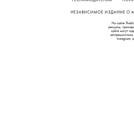
РЕКЛАМОДАТЕЛЯМ
ПОЛИ
НЕЗАВИСИМОЕ ИЗДАНИЕ О МОД
На сайте Thebl
ресурсы, принад
сайте могут с
экстремистским
Instagram,