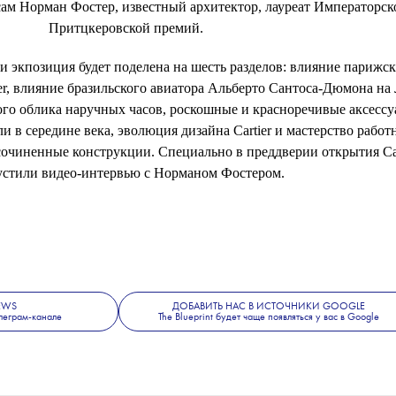
сам Норман Фостер, известный архитектор, лауреат Императорск
Притцкеровской премий.
ки экпозиция будет поделена на шесть разделов: влияние парижс
er, влияние бразильского авиатора Альберто Сантоса-Дюмона на
ого облика наручных часов, роскошные и красноречивые аксессу
и в середине века, эволюция дизайна Cartier и мастерство работ
сочиненные конструкции. Специально в преддверии открытия Car
стили видео-интервью с Норманом Фостером.
NEWS
ДОБАВИТЬ НАС В ИСТОЧНИКИ GOOGLE
леграм-канале
The Blueprint будет чаще появляться у вас в Google