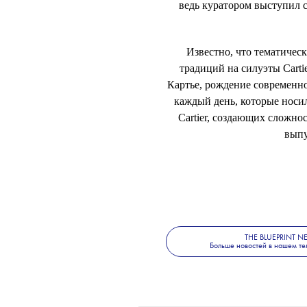
ведь куратором выступил 
Известно, что тематичес
традиций на силуэты Carti
Картье, рождение современн
каждый день, которые носил
Cartier, создающих сложно
выпу
THE BLUEPRINT 
Больше новостей в нашем те