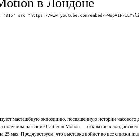
Motion в Лондоне
t="315" src="https://www.youtube.com/embed/-WupV1F-1LY?l
анизуют масташбную экпозицию, посвященную истории часового д
 получила название Cartier in Motion — открытие в лондонском
 25 мая. Предчувствуем, что выставка войдет во все списки must-