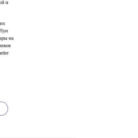
ой и
ких
 Луи
ары на
ников
tier