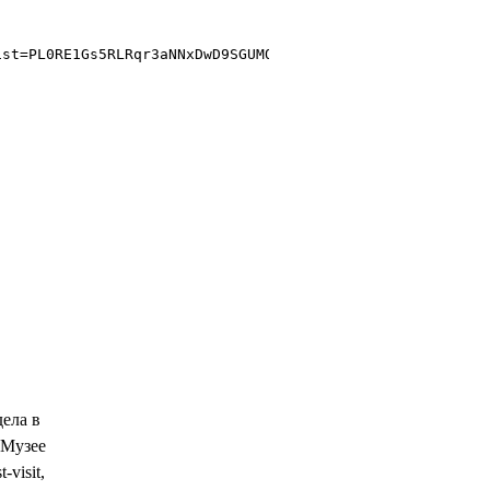
ist=PL0RE1Gs5RLRqr3aNNxDwD9SGUMQIVPFnf" frameborder="0" 
ела в
 Музее
visit,