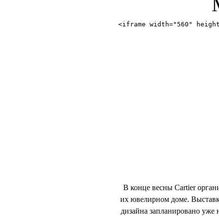
<iframe width="560" heigh
В конце весны Cartier орг
их ювелирном доме. Выставка
дизайна запланировано уже на