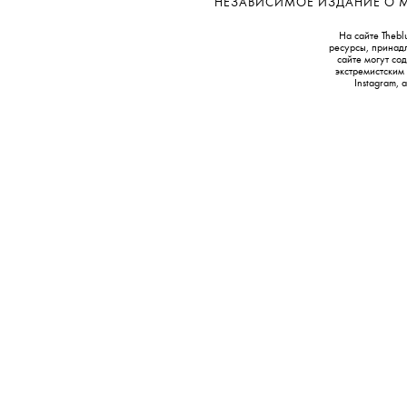
НЕЗАВИСИМОЕ ИЗДАНИЕ О МОД
На сайте Thebl
ресурсы, принад
сайте могут с
экстремистским
Instagram,