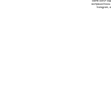
сайте могут с
экстремистским
Instagram,