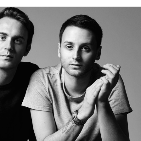
20 ИЮЛЯ 2017
ьен Мейер и Арно Вайян
ходят из
Courrèges