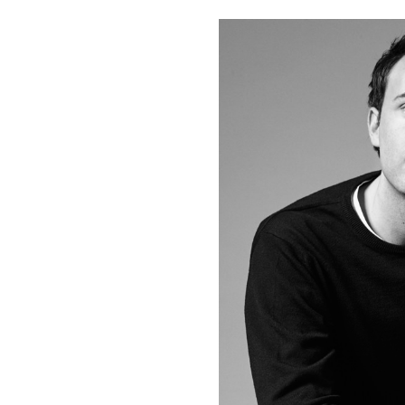
НОВОСТИ
T
Себаст
у