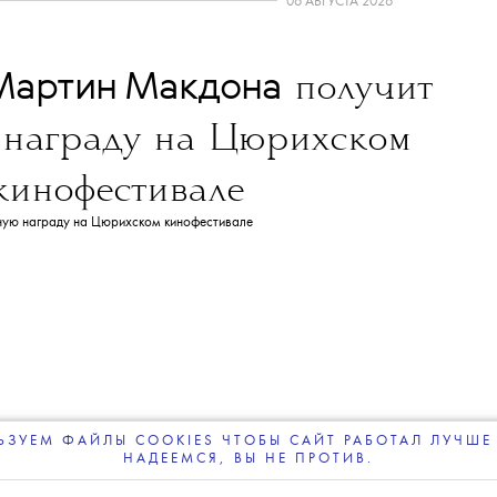
NEWS
ДОБАВИТЬ НАС В ИСТОЧНИКИ GOOGLE
леграм-канале
The Blueprint будет чаще появляться у вас в Google
06 АВГУСТА 2026
Мартин Макдона
получит
 награду на Цюрихском
кинофестивале
ЗУЕМ ФАЙЛЫ COOKIES ЧТОБЫ САЙТ РАБОТАЛ ЛУЧШЕ 
НАДЕЕМСЯ, ВЫ НЕ ПРОТИВ.
ПОДПИСЫВАЙТЕСЬ
НА НАШУ
ВЕЧЕРНЮЮ РАССЫЛКУ