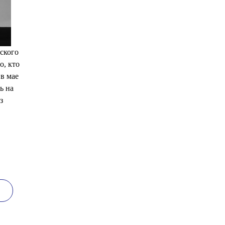
ского
о, кто
в мае
ь на
з