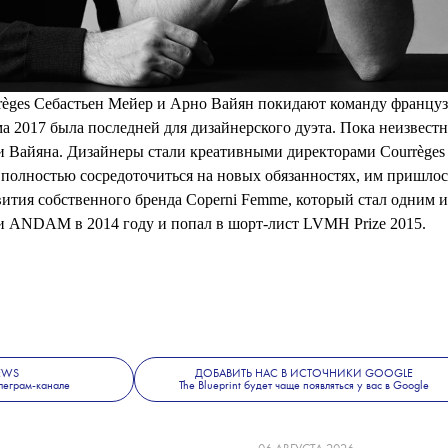
règes Себастьен Мейер и Арно Вайян покидают команду француз
а 2017 была последней для дизайнерского дуэта. Пока неизвестн
и Вайяна. Дизайнеры стали креативными директорами Courrèges 
ы полностью сосредоточиться на новых обязанностях, им пришлос
звития собственного бренда Coperni Femme, который стал одним и
и ANDAM в 2014 году и попал в шорт-лист LVMH Prize 2015.