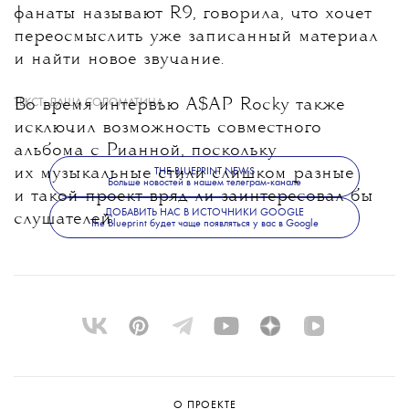
фанаты называют R9, говорила, что хочет
переосмыслить уже записанный материал
и найти новое звучание.
Во время интервью A$AP Rocky также
ТЕКСТ:
ДАША СОЛОМАТИНА
исключил возможность совместного
альбома с Рианной, поскольку
их музыкальные стили слишком разные
THE BLUEPRINT NEWS
Больше новостей в нашем телеграм-канале
и такой проект вряд ли заинтересовал бы
ДОБАВИТЬ НАС В ИСТОЧНИКИ GOOGLE
слушателей.
The Blueprint будет чаще появляться у вас в Google
О ПРОЕКТЕ