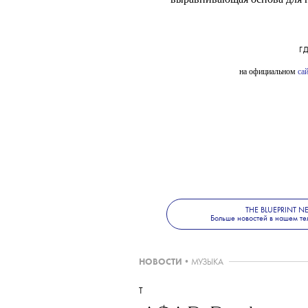
Clarins и Игорь Чапурин со
макияж на показах дизайнера
этот раз в палетку, котора
выравнивающая основа для г
Г
на официальном
са