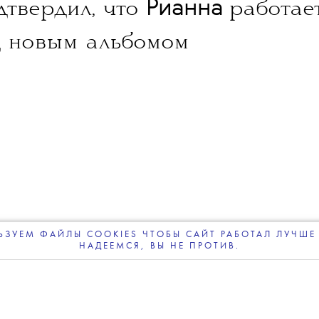
NEWS
ДОБАВИТЬ НАС В ИСТОЧНИКИ GOOGLE
леграм-канале
The Blueprint будет чаще появляться у вас в Google
06 АВГУСТА 2026
Рианна
твердил, что
работае
 новым альбомом
ЗУЕМ ФАЙЛЫ COOKIES ЧТОБЫ САЙТ РАБОТАЛ ЛУЧШЕ 
НАДЕЕМСЯ, ВЫ НЕ ПРОТИВ.
ПОДПИСЫВАЙТЕСЬ
НА НАШУ
ВЕЧЕРНЮЮ РАССЫЛКУ