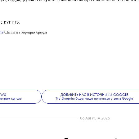
трудничают не первый год: визажисты бренда с 2012 года отвеча
, а сам Чапурин выпускает вместе с Clarins косметические набо
я поступит в продажу 1 октября, вошли по два оттенка помады и т
уб, пудра, румяна и тушь. Упаковка набора выполнена из ткани 
ДЕ КУПИТЬ:
йте
Clarins и в корнерах бренда