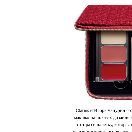
НОВОСТИ
T
Clarins и
ко