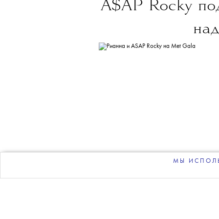
THE BLUEPRINT 
Больше новостей в нашем те
НОВОСТИ
•
МУЗЫКА
T
A$AP Rocky под
над
МЫ ИСПОЛЬ