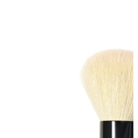
Октябрь — месяц борьбы против рака груди. На
протяжении 25 лет Estée Lauder проводят кампанию, чтобы