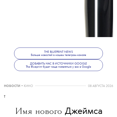
повысить осведомленность женщин об этой проблеме, а
бренды выпускают продукты в поддержку инициативы. В
этом году Bobby Brown, Aveda, Clinique, Darphin, Estée
Lauder, La Mer и Origins перевыпустили свои самые
популярные средства в специальных упаковках, а DKNY,
Tom Ford, Jo Malone и Lab Series сделали пожертвования в
Фонд исследования рака груди. Средства можно приобрести
в корнерах и на официальных сайтах брендов.
THE BLUEPRINT NEWS
Больше новостей в нашем телеграм-канале
ДОБАВИТЬ НАС В ИСТОЧНИКИ GOOGLE
The Blueprint будет чаще появляться у вас в Google
НОВОСТИ
•
КИНО
08 АВГУСТА 2026
T
Джеймса
Имя нового