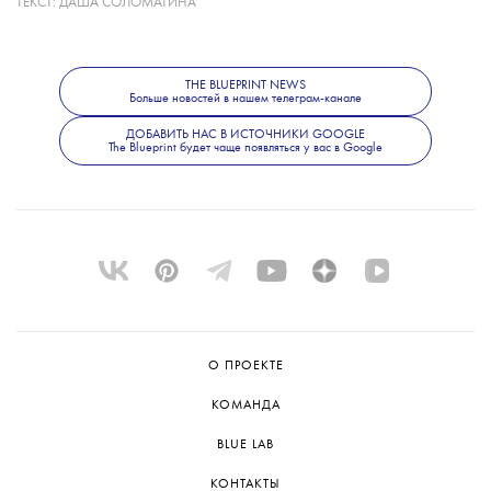
ТЕКСТ:
ДАША СОЛОМАТИНА
на момент выхода последнего фильма
о Бонде было 53 года. При этом создатели
не исключают, что роль получит
THE BLUEPRINT NEWS
Больше новостей в нашем телеграм-канале
неизвестный широкой публике актер.
Режиссером следующего фильма станет
ДОБАВИТЬ НАС В ИСТОЧНИКИ GOOGLE
The Blueprint будет чаще появляться у вас в Google
Дени Вильнев.
О ПРОЕКТЕ
КОМАНДА
BLUE LAB
КОНТАКТЫ