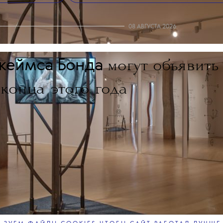
NEWS
ДОБАВИТЬ НАС В ИСТОЧНИКИ GOOGLE
леграм-канале
The Blueprint будет чаще появляться у вас в Google
08 АВГУСТА 2026
жеймса Бонда
могут объявить
 конца этого года