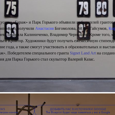
усства «Гараж» и Парк Горького объявили победителей грантов
стипендию получили
Анастасия
Богомолова, Аслан Гайсумов,
Ки
чев, Людмила Калиниченко, Владимир Чернышев. Кроме того, м
льги Кройтор. Художники будут получать ежемесячную стипенд
ние года, а также смогут участвовать в образовательных и выст
аж». Победителем специального гранта
Signet Land Art
на создан
ия для Парка Горького стал скульптор Валерий Казас.