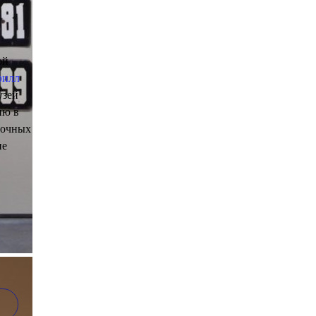
ой
рилл
узей
ию в
авочных
ие