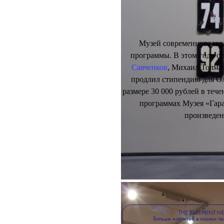
Музей современного иск
программы. В этом году 
Савченков
, Михаил Толма
продлил стипендию для О
размере 30 000 рублей в тече
программах Музея «Гар
произведен