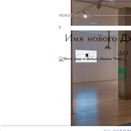
THE BLUEPRINT 
Больше новостей в нашем те
НОВОСТИ
•
КИНО
T
Д
Имя нового
до