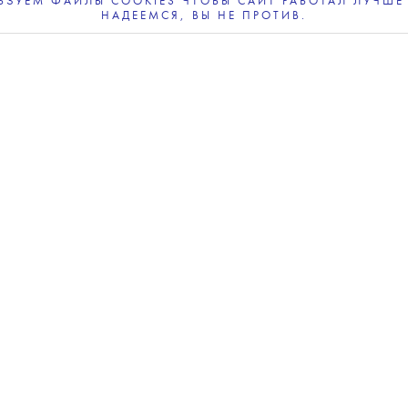
ЗУЕМ ФАЙЛЫ COOKIES ЧТОБЫ САЙТ РАБОТАЛ ЛУЧШЕ 
НАДЕЕМСЯ, ВЫ НЕ ПРОТИВ.
ПОДПИСЫВАЙТЕСЬ
НА НАШУ
ВЕЧЕРНЮЮ РАССЫЛКУ
зино “Рояль”»
а могут объявить уже до конца этого года
.