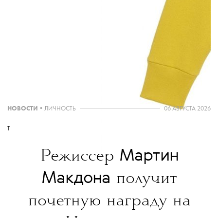
Сегодня Gucci также
представили
лукбук коллекции pre-fall
2018.
THE BLUEPRINT NEWS
Больше новостей в нашем телеграм-канале
ДОБАВИТЬ НАС В ИСТОЧНИКИ GOOGLE
The Blueprint будет чаще появляться у вас в Google
НОВОСТИ
•
ЛИЧНОСТЬ
06 АВГУСТА 2026
T
Мартин
Режиссер
Макдона
получит
почетную награду на