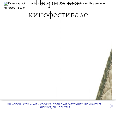
Цюрихском
кинофестивале
МЫ ИСПОЛЬЗУЕМ ФАЙЛЫ COOKIES ЧТОБЫ САЙТ РАБОТАЛ ЛУЧШЕ И БЫСТРЕЕ.
ПОДПИСЫВАЙТЕСЬ
НА НАШУ
ВЕЧЕРНЮЮ РАССЫЛКУ
НАДЕЕМСЯ, ВЫ НЕ ПРОТИВ.