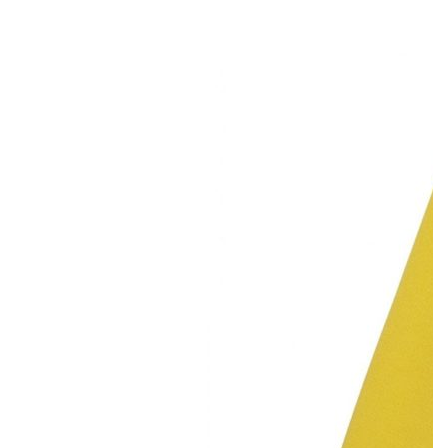
Gucci выпустили коллекцию специально для магазина
Dover Street Market. В капсулу пошли мужские и женские
модели футболок, свитеров, брюк, кардиганов и бомберов.
Ключевые детали – вышивка, изображения тигров и,
конечно, логотип бренда. Коллекция поступит в продажу 15
декабря в Dover Street Market в Лондоне и на
сайте
магазина.