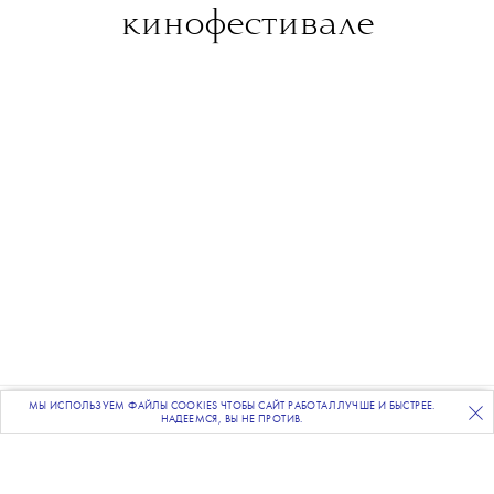
кинофестивале
МЫ ИСПОЛЬЗУЕМ ФАЙЛЫ COOKIES ЧТОБЫ САЙТ РАБОТАЛ ЛУЧШЕ И БЫСТРЕЕ.
ПОДПИСЫВАЙТЕСЬ
НА НАШУ
ВЕЧЕРНЮЮ РАССЫЛКУ
НАДЕЕМСЯ, ВЫ НЕ ПРОТИВ.
Фото: Getty Images