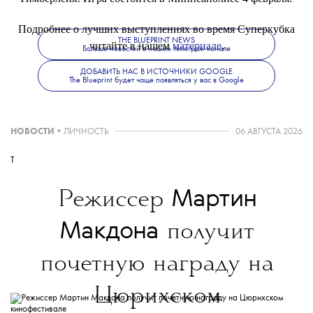
Подробнее о лучших выступлениях во время Суперкубка
THE BLUEPRINT NEWS
читайте в нашем
материале
.
Больше новостей в нашем телеграм-канале
ДОБАВИТЬ НАС В ИСТОЧНИКИ GOOGLE
The Blueprint будет чаще появляться у вас в Google
НОВОСТИ
•
ЛИЧНОСТЬ
06 АВГУСТА 2026
T
Мартин
Режиссер
Макдона
получит
почетную награду на
Цюрихском