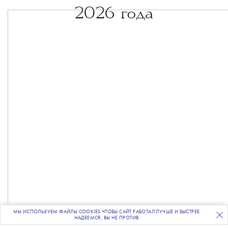
2026 года
МЫ ИСПОЛЬЗУЕМ ФАЙЛЫ COOKIES ЧТОБЫ САЙТ РАБОТАЛ ЛУЧШЕ И БЫСТРЕЕ.
ПОДПИСЫВАЙТЕСЬ
НА НАШУ
ВЕЧЕРНЮЮ РАССЫЛКУ
НАДЕЕМСЯ, ВЫ НЕ ПРОТИВ.