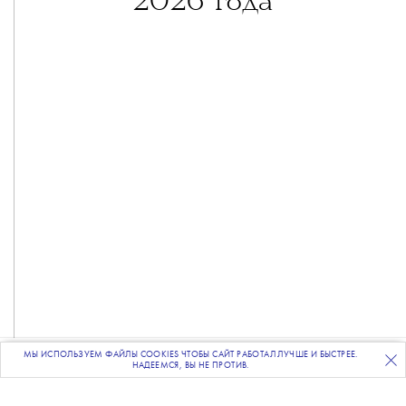
2026 года
МЫ ИСПОЛЬЗУЕМ ФАЙЛЫ COOKIES ЧТОБЫ САЙТ РАБОТАЛ ЛУЧШЕ И БЫСТРЕЕ.
ПОДПИСЫВАЙТЕСЬ
НА НАШУ
ВЕЧЕРНЮЮ РАССЫЛКУ
НАДЕЕМСЯ, ВЫ НЕ ПРОТИВ.