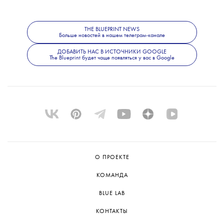
восьми турниров WTA (пяти — в одиночном
разряде) и обладательница Кубка Билли
Джин Кинг (это крупнейшие
THE BLUEPRINT NEWS
Больше новостей в нашем телеграм-канале
международные командные соревнования в
женском теннисе)
ДОБАВИТЬ НАС В ИСТОЧНИКИ GOOGLE
The Blueprint будет чаще появляться у вас в Google
О ПРОЕКТЕ
КОМАНДА
BLUE LAB
КОНТАКТЫ