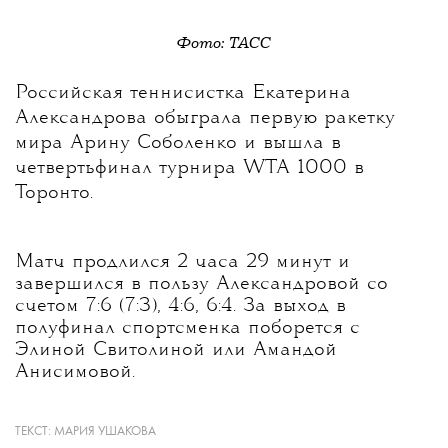
Фото: ТАСС
Российская теннисистка Екатерина
Александрова обыграла первую ракетку
мира Арину Соболенко и вышла в
четвертьфинал турнира WTA 1000 в
Торонто.
Матч продлился 2 часа 29 минут и
завершился в пользу Александровой со
счетом 7:6 (7:3), 4:6, 6:4. За выход в
полуфинал спортсменка поборется с
Элиной Свитолиной или Амандой
Анисимовой.
ТЕКСТ:
МАРИЯ УШАКОВА
Александровой 31 год; она победительница