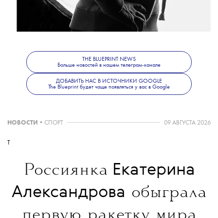
который снял американский фотограф Дуэйн Майклс.
Задумкой креативного директора Loewe Джонатана
Андерсона стало шоу фокусников: на фото модели достают
кролика из шляпы, заставляют стулья левитировать и
колдуют над магическим шаром.
THE BLUEPRINT NEWS
Больше новостей в нашем телеграм-канале
ДОБАВИТЬ НАС В ИСТОЧНИКИ GOOGLE
The Blueprint будет чаще появляться у вас в Google
НОВОСТИ
•
СПОРТ
09 АВГУСТА 2026
T
Екатерина
Россиянка
Александрова
обыграла
первую ракетку мира