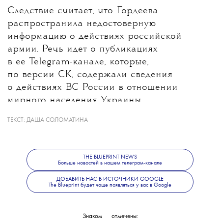
Следствие считает, что Гордеева
распространила недостоверную
информацию о действиях российской
армии. Речь идет о публикациях
в ее Telegram-канале, которые,
по версии СК, содержали сведения
о действиях ВС России в отношении
мирного населения Украины.
ТЕКСТ:
ДАША СОЛОМАТИНА
Какие именно материалы стали
основанием для уголовного дела, ведомство
не уточнило. В Следственном комитете
THE BLUEPRINT NEWS
также сообщили, что решается вопрос
Больше новостей в нашем телеграм-канале
об объявлении журналистки
ДОБАВИТЬ НАС В ИСТОЧНИКИ GOOGLE
The Blueprint будет чаще появляться у вас в Google
в международный розыск.
Знаком
💧
отмечены: