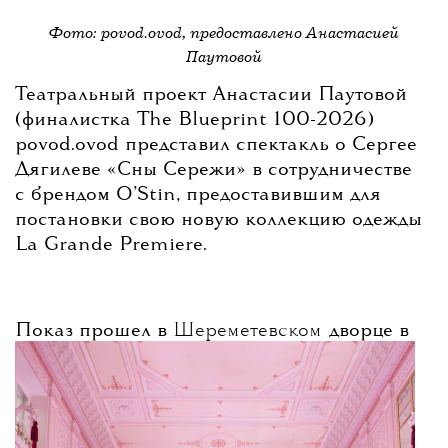
Фото: povod.ovod, предоставлено Анастасией
Паутовой
Театральный проект Анастасии Паутовой
(финалистка The Blueprint 100-2026)
povod.ovod представил спектакль о Сергее
Дягилеве «Сны Сережи» в сотрудничестве
с брендом O’Stin, предоставившим для
постановки свою новую коллекцию одежды
La Grande Premiere.
Показ прошел в
Шереметевском
дворце в
Петербурге. По словам Анастасии
Паутовой, идея спектакля принадлежала
самому бренду — новая коллекция
посвящена «Русским сезонам», и именно
поэтому предложили обратиться к фигуре