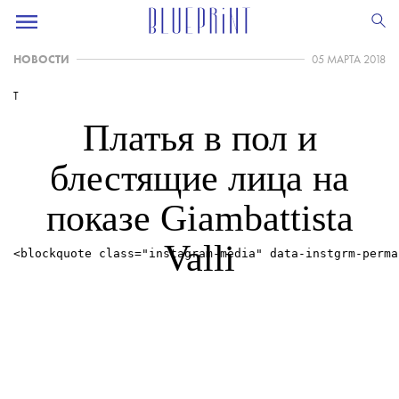
НОВОСТИ
05 МАРТА 2018
T
Платья в пол и
блестящие лица на
показе Giambattista
Valli
<blockquote class="instagram-media" data-instgrm-perma