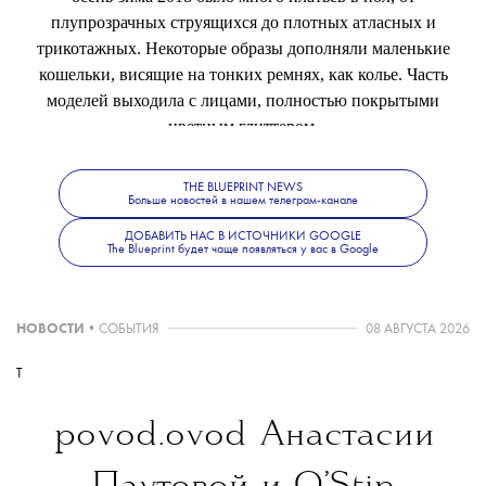
плупрозрачных струящихся до плотных атласных и
трикотажных. Некоторые образы дополняли маленькие
кошельки, висящие на тонких ремнях, как колье. Часть
моделей выходила с лицами, полностью покрытыми
цветным глиттером.
Целиком коллекцию смотрите
тут
.
THE BLUEPRINT NEWS
Больше новостей в нашем телеграм-канале
ДОБАВИТЬ НАС В ИСТОЧНИКИ GOOGLE
The Blueprint будет чаще появляться у вас в Google
НОВОСТИ
•
СОБЫТИЯ
08 АВГУСТА 2026
T
povod.ovod
Анастасии