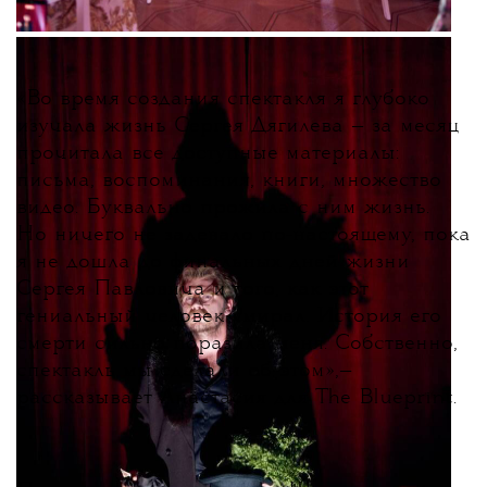
«
Во время создания спектакля я глубоко
изучала жизнь Сергея Дягилева — за месяц
прочитала все доступные материалы:
письма, воспоминания, книги, множество
видео. Буквально прожила с ним жизнь.
Но ничего не задевало по-настоящему, пока
я не дошла до финальных дней жизни
Сергея Павловича и того, как этот
гениальный человек умирал. История его
смерти сильно поразила меня. Собственно,
спектакль мы сделали об этом
»
,
—
рассказывает Анастасия для The Blueprint.