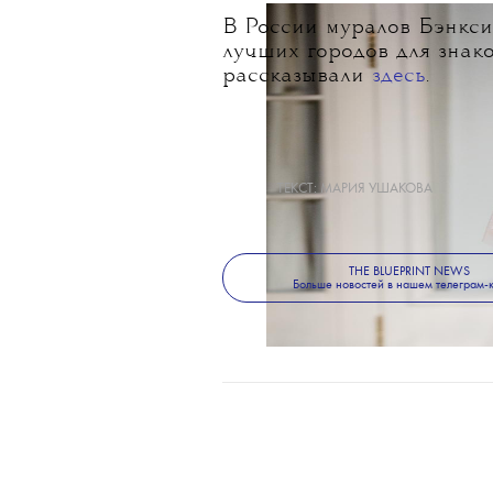
В России муралов Бэнкси н
лучших городов для знако
рассказывали
здесь
.
ТЕКСТ:
МАРИЯ УШАКОВА
THE BLUEPRINT NEWS
Больше новостей в нашем телеграм-