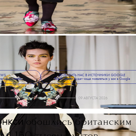
NEWS
ДОБАВИТЬ НАС В ИСТОЧНИКИ GOOGLE
леграм-канале
The Blueprint будет чаще появляться у вас в Google
09 АВГУСТА 2026
энкси
обошлись британским