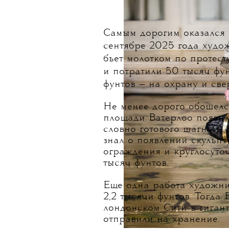
Самым дорогим оказался 
сентябре 2025 года худо
бьет молотком по протест
и потратили 50 тысяч фун
фунтов — на охрану и св
Не менее дорого обошелс
площади Ватерлоо появил
словно готового шагнуть 
знал о появлении скульпт
ограждения и круглосуто
тысяч фунтов
.
Еще одна работа художник
2,2 тысячи фунтов. Тогда
лондонском Сити в гиган
отправили на хранение.