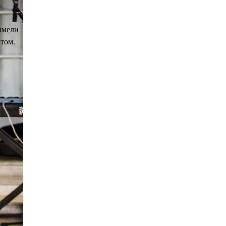
,
имели
том.