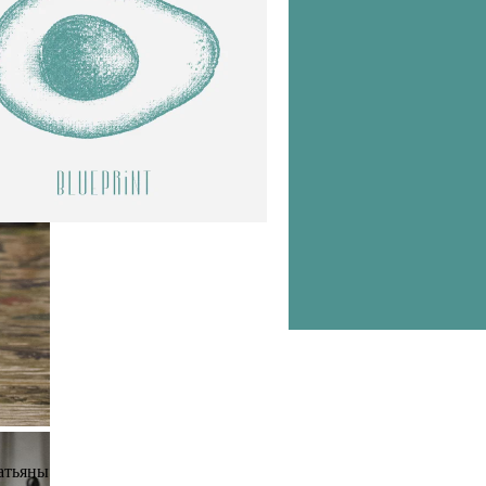
атьяны