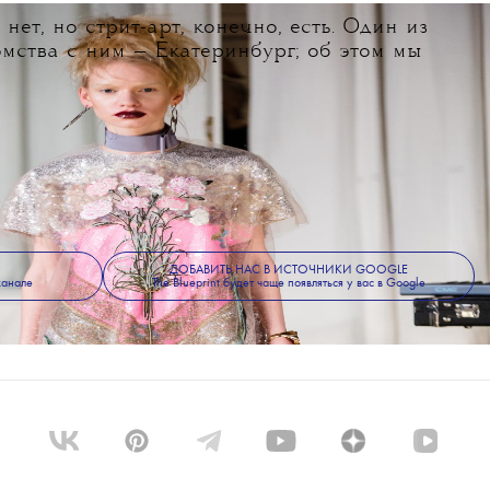
ет, но стрит-арт, конечно, есть. Один из
мства с ним — Екатеринбург; об этом мы
ДОБАВИТЬ НАС В ИСТОЧНИКИ GOOGLE
канале
The Blueprint будет чаще появляться у вас в Google