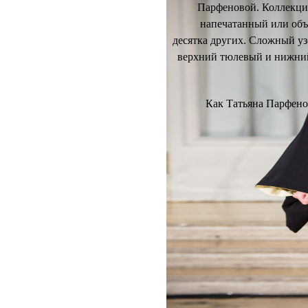
Парфеновой. Коллекци
напечатанный или объе
десятка других. Сложный у
верхний тюлевый и нижний
Как Татьяна Парфенов