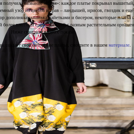
я получила название «Поля»: каждое платье покрывал вышитый
мный узор из цветов и трав – ландышей, ирисов, гвоздик и еще
зор дополняла вышивка пайетками и бисером, некоторые платья 
 более плотный слой – каждый с разным растительным орнамен
Ниже смотрите видео с показа.
а создает свои авторские платья, смотрите в нашем
материале
.