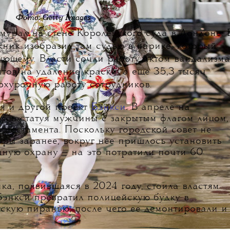
Фото: Getty Images
мурал на стене Королевского суда в Лондоне. 
жник изобразил там судью в парике, который
ующему. Власти сочли работу актом вандализма
тов на удаление краски, а еще 35,3 тысяч
ерхурочную работу сотрудников.
я и другой проект
Бэнкси
. В апреле на
ась статуя мужчины с закрытым флагом лицом,
с постамента. Поскольку городской совет не
уры заранее, вокруг нее пришлось установить
чную охрану — на это потратили почти 60
а, появившаяся в 2024 году, стоила властям
 Бэнкси превратил полицейскую будку в
тскую пиранью, после чего ее демонтировали и