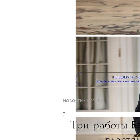
THE BLUEPRINT 
Больше новостей в нашем те
НОВОСТИ
•
СОБЫТИЯ
T
Б
Три работы