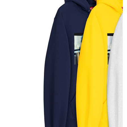
Скейт-марка Supreme и фотохудожница Нан Голдин
выпустили совместную коллекцию. Голдин известна
своими сериями фотографий, посвященных гендеру и
сексуальности. Для коллаборации были использованы ее