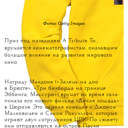
Фото: Getty Images
Приз под названием A Tribute To...
вручается кинематографистам, оказавшим
большое влияние на развитие мирового
кино.
Награду Макдоне («Залечь на дно
в Брюгге», «Три билборда на границе
Эббинга, Миссури») вручат во время гала-
показа его нового фильма «Дикая лошадь»
в Цюрихе. Это черная комедия с Джоном
Малковичем и Сэмом Рокуэллом, которые
играют двух сотрудников ЦРУ. По сюжету
они отправляются на остров Пасхи