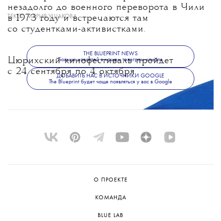
незадолго до военного переворота в Чили
ТЕКСТ:
МАРИЯ УШАКОВА
в 1973 году и встречаются там
со студентками-активистками.
THE BLUEPRINT NEWS
Цюрихский кинофестиваль пройдет
Больше новостей в нашем телеграм-канале
с 24 сентября по 4 октября.
ДОБАВИТЬ НАС В ИСТОЧНИКИ GOOGLE
The Blueprint будет чаще появляться у вас в Google
О ПРОЕКТЕ
КОМАНДА
BLUE LAB