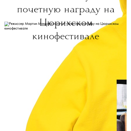
почетную награду на
Цюрихском
кинофестивале