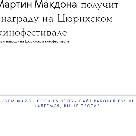
NEWS
ДОБАВИТЬ НАС В ИСТОЧНИКИ GOOGLE
леграм-канале
The Blueprint будет чаще появляться у вас в Google
06 АВГУСТА 2026
Мартин Макдона
получит
 награду на Цюрихском
кинофестивале
ЗУЕМ ФАЙЛЫ COOKIES ЧТОБЫ САЙТ РАБОТАЛ ЛУЧШЕ 
НАДЕЕМСЯ, ВЫ НЕ ПРОТИВ.
ПОДПИСЫВАЙТЕСЬ
НА НАШУ
ВЕЧЕРНЮЮ РАССЫЛКУ