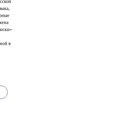
усской
зыка,
урные
жена
писки»
нной в