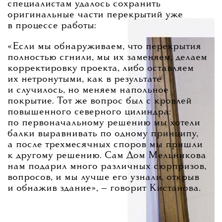
специалистам удалось сохранить
оригинальные части перекрытий уже
в процессе работы:
«Если мы обнаруживаем, что перекрытия
полностью сгнили, мы их заменяем, делаем
корректировку проекта, либо оставляем
их нетронутыми, как в результате
и случилось, но меняем напольное
покрытие. Тот же вопрос был с кровлей
повышенного северного цилиндра:
по первоначальному решению мы хотели
балки выравнивать по одному принципу,
а после трехмесячных споров мы пришли
к другому решению. Сам Дом Мельникова
нам подарил много различных сюрпризов,
вопросов, и мы лучше его узнали, открыв
и обнажив здание»
, — говорит Кистанова.