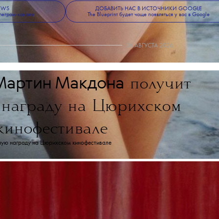
лей белья в размерах от XS до XXXL и от 32A до 44DD для бра: 
 белья, в коллекции есть также корсеты, боди и комбинезоны.
NEWS
ДОБАВИТЬ НАС В ИСТОЧНИКИ GOOGLE
леграм-канале
The Blueprint будет чаще появляться у вас в Google
06 АВГУСТА 2026
Мартин Макдона
получит
 награду на Цюрихском