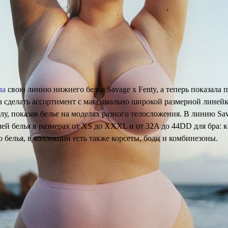
ла
свою линию нижнего белья Savage x Fenty, а теперь показала 
 сделать ассортимент с максимально широкой размерной линейк
лу, показав белье на моделях разного телосложения. В линию Sa