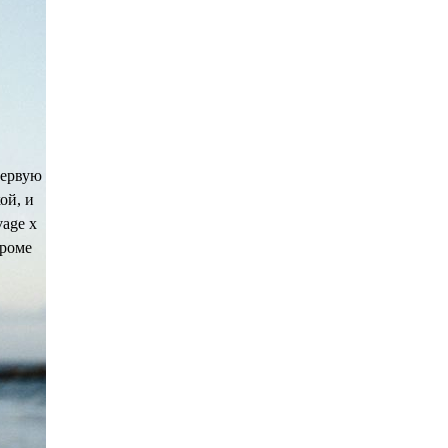
первую
ой, и
vage x