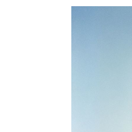
НОВОСТИ
T
Рианна п
белья в