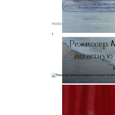
Fenty входит более 90 моде
комплектов нижнего
THE BLUEPRINT 
Больше новостей в нашем те
НОВОСТИ
•
ЛИЧНОСТЬ
T
Режиссер
почетную