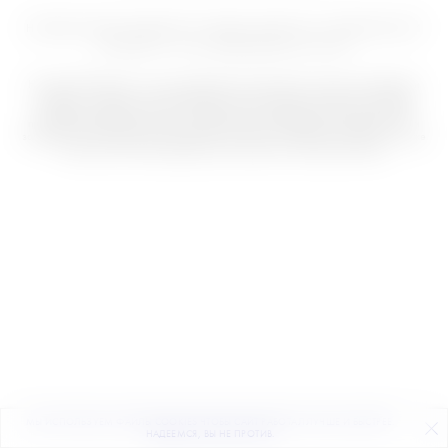
НЕЗАВИСИМОЕ ИЗДАНИЕ О МОДЕ, КРАСОТЕ И СОВРЕМЕННОЙ
КУЛЬТУРЕ | 18+ © THEBLUEPRINT.RU 2026
На сайте Theblueprint.ru могут содержаться упоминания и ссылки на Facebook и
Instagram — ресурсы, принадлежащие компании Meta, деятельность которой
запрещена в РФ. Кроме того на сайте могут содержаться упоминания ЛГБТ,
признанного Верховным судом "международным экстремистским движением" и
запрещенного в России. Вся информация и ссылки на Facebook, Instagram, а также
упоминания ЛГБТ размещены до вступления в силу решений суда.
МЫ ИСПОЛЬЗУЕМ ФАЙЛЫ COOKIES ЧТОБЫ САЙТ РАБОТАЛ ЛУЧШЕ И БЫСТРЕЕ.
ПОДПИСЫВАЙТЕСЬ
НА НАШУ
ВЕЧЕРНЮЮ РАССЫЛКУ
НАДЕЕМСЯ, ВЫ НЕ ПРОТИВ.