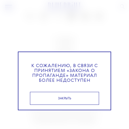
О ПРОЕКТЕ
КОМАНДА
BLUE LAB
К СОЖАЛЕНИЮ, В СВЯЗИ С
ПРИНЯТИЕМ «ЗАКОНА О
КОНТАКТЫ
ПРОПАГАНДЕ» МАТЕРИАЛ
БОЛЕЕ НЕДОСТУПЕН
РАССЫЛКА
ЗАКРЫТЬ
РЕКЛАМОДАТЕЛЯМ
ПОЛИТИКА КОНФИДЕНЦИАЛЬНОСТИ
ПОЛЬЗОВАТЕЛЬСКОЕ СОГЛАШЕНИЕ