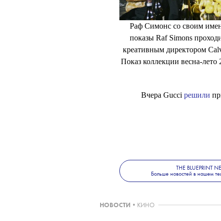
Раф Симонс со своим име
показы Raf Simons проход
креативным директором Calvi
Показ коллекции весна-лето 
Вчера Gucci
решили
при