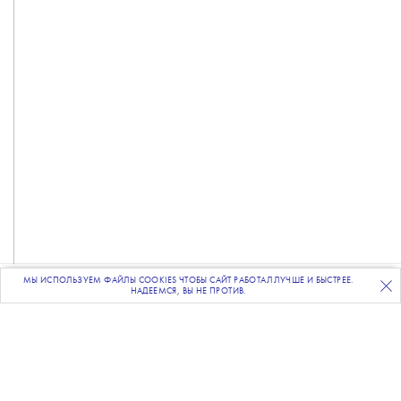
МЫ ИСПОЛЬЗУЕМ ФАЙЛЫ COOKIES ЧТОБЫ САЙТ РАБОТАЛ ЛУЧШЕ И БЫСТРЕЕ.
ПОДПИСЫВАЙТЕСЬ
НА НАШУ
ВЕЧЕРНЮЮ РАССЫЛКУ
НАДЕЕМСЯ, ВЫ НЕ ПРОТИВ.
Фото: кадр из фильма
Новый фильм про Человека-паука
стал