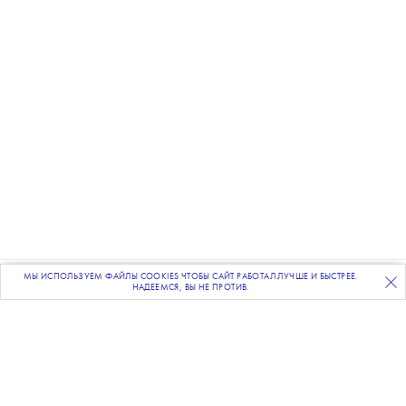
МЫ ИСПОЛЬЗУЕМ ФАЙЛЫ COOKIES ЧТОБЫ САЙТ РАБОТАЛ ЛУЧШЕ И БЫСТРЕЕ.
ПОДПИСЫВАЙТЕСЬ
НА НАШУ
ВЕЧЕРНЮЮ РАССЫЛКУ
НАДЕЕМСЯ, ВЫ НЕ ПРОТИВ.
Фото: ТАСС
Российская теннисистка Екатерина
Александрова обыграла первую ракетку