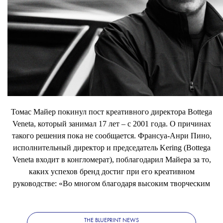
Томас Майер покинул пост креативного директора Bottega
Veneta, который занимал 17 лет – c 2001 года. О причинах
такого решения пока не сообщается. Франсуа-Анри Пино,
исполнительный директор и председатель Kering (Bottega
Veneta входит в конгломерат), поблагодарил Майера за то,
каких успехов бренд достиг при его креативном
руководстве: «Во многом благодаря высоким творческим
требованиям Томаса Bottega Veneta стал домом, которым он
является сегодня».
THE BLUEPRINT NEWS