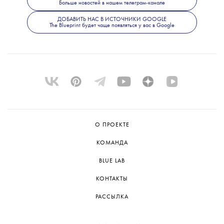
Больше новостей в нашем телеграм-канале
неизвестный широкой публике актер.
Режиссером следующего фильма станет
ДОБАВИТЬ НАС В ИСТОЧНИКИ GOOGLE
The Blueprint будет чаще появляться у вас в Google
Дени Вильнев.
О ПРОЕКТЕ
КОМАНДА
BLUE LAB
КОНТАКТЫ
РАССЫЛКА