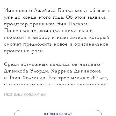
Имя нового Джеймса Бонда могут объявить
уже до конца этого года
. Об этом заявила
продюсер франшизы Эми Паскаль.
По ее словам, команда внимательно
подходит к выбору и ищет актера, который
сможет предложить новое и оригинальное
прочтение роли.
Среди возможных кандидатов называют
Джейкоба Элорди, Харриса Дикинсона
и Тома Холланда. Все трое младше 30 лет,
что может означать заметное омоложение
героя после Дэниела Крейга, которому
ТЕКСТ:
ДАША СОЛОМАТИНА
на момент выхода последнего фильма
о Бонде было 53 года. При этом создатели
не исключают, что роль получит
THE BLUEPRINT NEWS