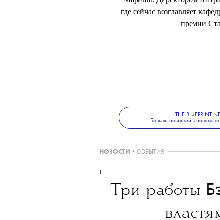
Актриса и режиссер Марина 
Должность была вакантной 
Марины. Директором театра
где сейчас возглавляет кафе
премии Ста
THE BLUEPRINT 