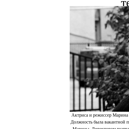
НОВОСТИ
T
Мари
художес
т