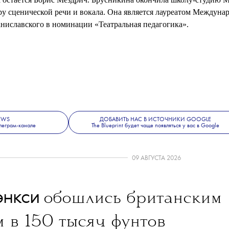
Брусникина стала художественным руководителем театра «Прак
после
смерти
прежнего руководителя театра Дмитрия Брусникина
 остается Борис Мездрич. Брусникина окончила школу-студию 
дру сценической речи и вокала. Она является лауреатом Междуна
ниславского в номинации «Театральная педагогика».
NEWS
ДОБАВИТЬ НАС В ИСТОЧНИКИ GOOGLE