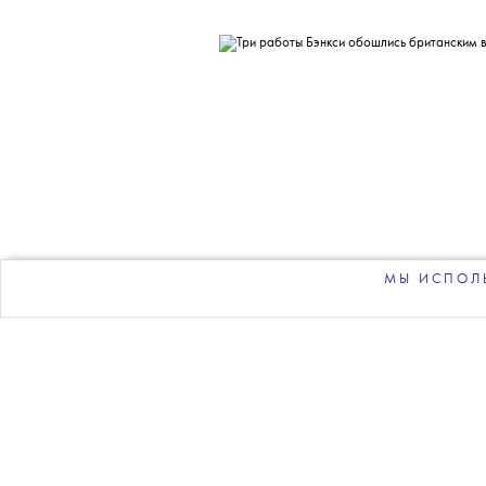
Больше новостей в нашем те
НОВОСТИ
•
СОБЫТИЯ
T
Б
Три работы
властя
МЫ ИСПОЛЬ