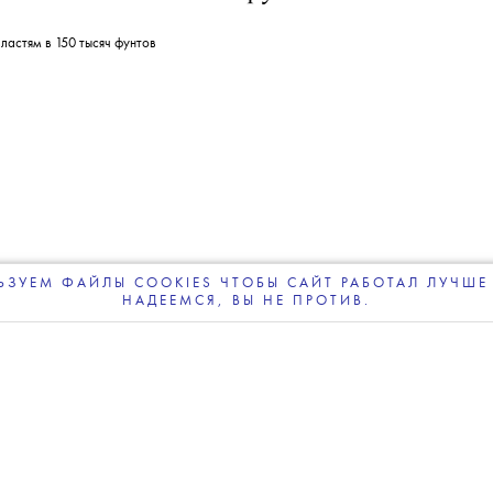
леграм-канале
The Blueprint будет чаще появляться у вас в Google
09 АВГУСТА 2026
энкси
обошлись британским
м в 150 тысяч фунтов
ЗУЕМ ФАЙЛЫ COOKIES ЧТОБЫ САЙТ РАБОТАЛ ЛУЧШЕ 
НАДЕЕМСЯ, ВЫ НЕ ПРОТИВ.
ПОДПИСЫВАЙТЕСЬ
НА НАШУ
ВЕЧЕРНЮЮ РАССЫЛКУ