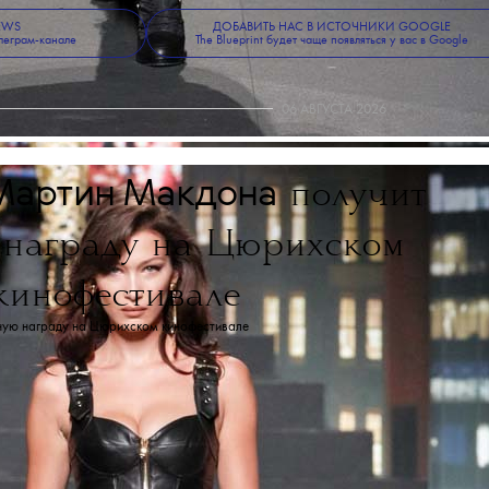
NEWS
ДОБАВИТЬ НАС В ИСТОЧНИКИ GOOGLE
леграм-канале
The Blueprint будет чаще появляться у вас в Google
06 АВГУСТА 2026
Мартин Макдона
получит
 награду на Цюрихском
кинофестивале