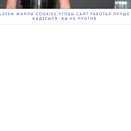
ЗУЕМ ФАЙЛЫ COOKIES ЧТОБЫ САЙТ РАБОТАЛ ЛУЧШЕ 
НАДЕЕМСЯ, ВЫ НЕ ПРОТИВ.
ПОДПИСЫВАЙТЕСЬ
НА НАШУ
ВЕЧЕРНЮЮ РАССЫЛКУ
Фото: Getty Images
bute To... вручается кинематографистам,
ие на развитие мирового кино.
ь на дно в Брюгге», «Три билборда на границе
т во время гала-показа его нового фильма