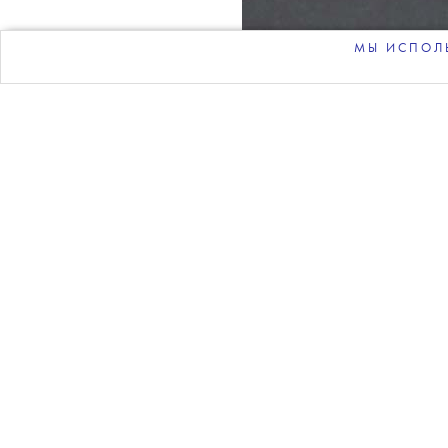
МЫ ИСПОЛЬ
Приз под названием A Tri
оказавшим большое влиян
Награду Макдоне («Залеч
Эббинга, Миссури») вруча