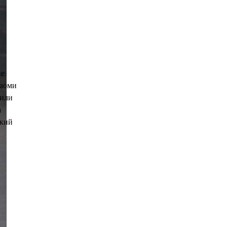
ие
Наоми
жили
а
ский