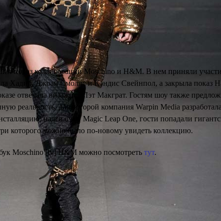
шел показ коллаборации Moschino и H&M. В нем приняли участ
ла Хадид, Джоан Смоллс и Кэндис Свейнпол, а закрыла показ 
оказе отвечала визажист Пэт Макграт. Гостям шоу также предло
нную реальность, для которой компания Warpin Media разработал
сталляцию: надев очки Magic Leap One, гости попадали гигант
три которого можно было по-новому увидеть коллекцию.
бук Moschino [tv] H&M можно посмотреть
тут
.