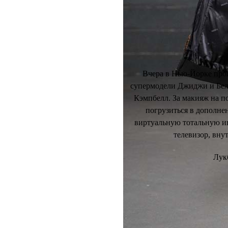
Вчера в Нью-Йорке про
супермодели Джиджи и Бел
Кэмпбелл. За макияж на п
погрузиться в дополне
виртуальную тотальную ин
телевизор, вну
Лук