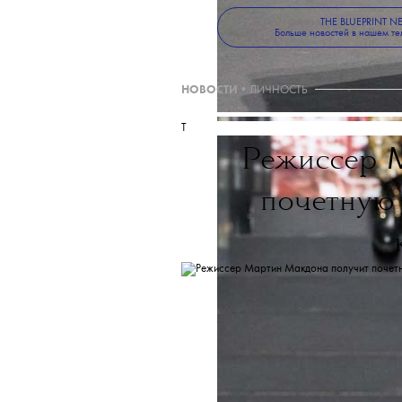
THE BLUEPRINT 
Больше новостей в нашем те
НОВОСТИ
•
ЛИЧНОСТЬ
T
Режиссер
почетную